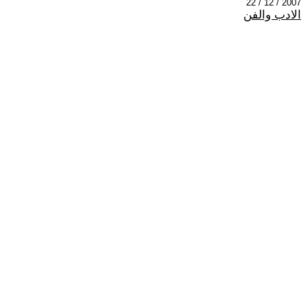
2007 / 12 / 22
الادب والفن