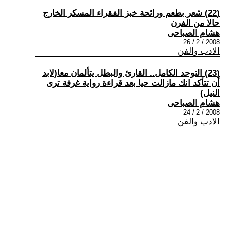
(22) شعر بطعم ورائحة خبز الفقراء المسكر الخارج
حالا من الفرن
هشام الصباحى
2008 / 2 / 26
الادب والفن
(23) التوحد الكامل.. القارئ والبطل يتألمان معا(لابد
أن تتأكد انك مازالت حيا بعد قراءة رواية غرفة ترى
النيل)
هشام الصباحى
2008 / 2 / 24
الادب والفن