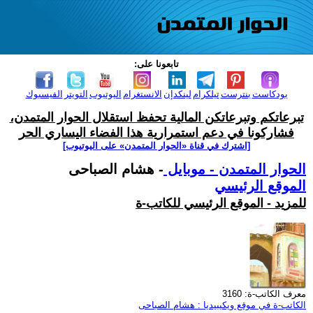
تابعونا على:
بودكاست
بنترست
تيلكرام
لينكدإن
الانستغرام
اليوتيوب
التويتر
الفيسبوك
تبرعاتكم وتبرعاتكن المالية تحفظ استقلال الحوار المتمدن،
فشاركونا في دعم استمرارية هذا الفضاء اليساري الحر
[اشترك في قناة ‫«الحوار المتمدن» على اليوتيوب]
الحوار المتمدن - موبايل
- هشام الصباحى
الموقع الرئيسي
للمزيد - الموقع الرئيسي للكاتب-ة
معرف الكاتب-ة: 3160
الكاتب-ة في موقع ويكيبيديا : هشام الصباحى