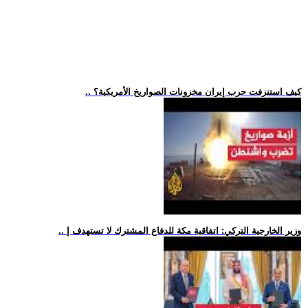
.. كيف استنزفت حرب إيران مخزونات الصواريخ الأمريكية؟
.. وزير الخارجية التركي: اتفاقية مكة للدفاع المشترك لا تستهدف إ