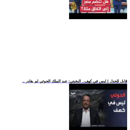
.. قابل للجدل | ليس في كهف.. البخيتي: عبد الملك الحوثي لم يغادر