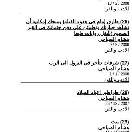
2008 / 2 / 13
الادب والفن
(26) طارق إمام فى هدوء القتلة( يمنحك إمكانية أن
تشاهد جنازتك وتطمئن على دفن جثمانك فى القبر
الصحيح )شُغل روايات طبعا
هشام الصباحى
2008 / 2 / 9
الادب والفن
(27) شرفات تتأخر فى النزول الى الرب
هشام الصباحى
2008 / 1 / 1
الادب والفن
(28) طراطير اعياد الميلاد
هشام الصباحى
2007 / 12 / 23
الادب والفن
(29) بنت
هشام الصباحى