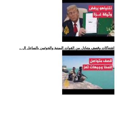
.. اشتباكات وقصف متبادل بين القوات اليمنية والحوثيين بالساحل ال