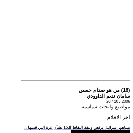
(18) من هو صدام حسين
سامان نديم الداوودي
2006 / 10 / 20
مواضيع وابحاث سياسية
اخر الافلام
.. نتنياهو: إسرائيل ترفض وثيقة النقاط الـ15 بشأن غزة التي قدمها