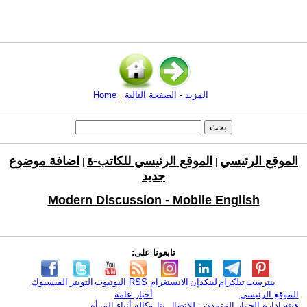
المزيد - الصفحة التالية
Home
الموقع الرئيسي
الموقع الرئيسي للكاتب-ة
اضافة موضوع
|
|
جديد
Modern Discussion - Mobile English
تابعونا على:
بنترست
تيلكرام
لينكدإن
الانستغرام
RSS
اليوتيوب
التويتر
الفيسبوك
الموقع الرئيسي
أخبار عامة
هيئة ادارة الحوار المتمدن - للإتصال بنا
وكالة أنباء المرأة