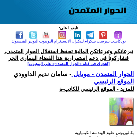
تابعونا على:
بودكاست
بنترست
تيلكرام
لينكدإن
الانستغرام
اليوتيوب
التويتر
الفيسبوك
تبرعاتكم وتبرعاتكن المالية تحفظ استقلال الحوار المتمدن،
فشاركونا في دعم استمرارية هذا الفضاء اليساري الحر
[اشترك في قناة ‫«الحوار المتمدن» على اليوتيوب]
الحوار المتمدن - موبايل
- سامان نديم الداوودي
الموقع الرئيسي
للمزيد - الموقع الرئيسي للكاتب-ة
بكالوريوس علوم الهندسة الكيمياوية