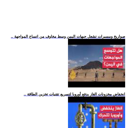
.. صواريخ ومسيرات تشعل جبهات اليمن وسط مخاوف من اتساع المواجهة
.. انخفاض مخزونات الغاز يدفع أوروبا لتسريع تقنيات تخزين الطاقة