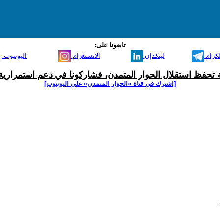
تابعونا على:
لكرام
لينكدإن
الانستغرام
اليوتيوب
ية تحفظ استقلال الحوار المتمدن، فشاركونا في دعم استمرارية 
[اشترك في قناة ‫«الحوار المتمدن» على اليوتيوب]