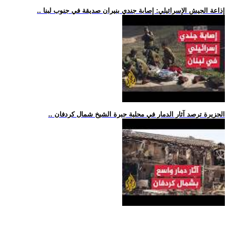
.. إذاعة الجيش الإسرائيلي: إصابة جندي بنيران صديقة في جنوب لبنا
.. الجزيرة ترصد آثار الدمار في محلية جبرة الشيخ شمال كردفان