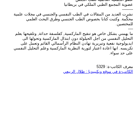
عضوية المجمع الطبي الملكي في بريطانيا
---------
نشرت العديد من المقالات في الطب النفسي والجنسي في مجلات علمية
محكّمة. وكتبت كتابا بخصوص الطب الجنسي وطرق البحث العلمي
للمختصين.
----
ما يهمني بشكل خاص هو تنقيح الماركسية, كفلسفة حداثة, وتلقيحها بعلم
التحليل النفسي من اجل الحيلولة دون ابتذال الماركسية وتحولها الى
ايديولوجية نفعية وتبريرية تهادن النظام الرأسمالي القائم وتعمل على
تكريسه. انها اعادة اعتبار لثورية النظرية الماركسية وعلم التحليل النفسي
على حد سواء.
معرف الكاتب-ة: 5329
الكاتب-ة في موقع ويكيبيديا : طلال الربيعي