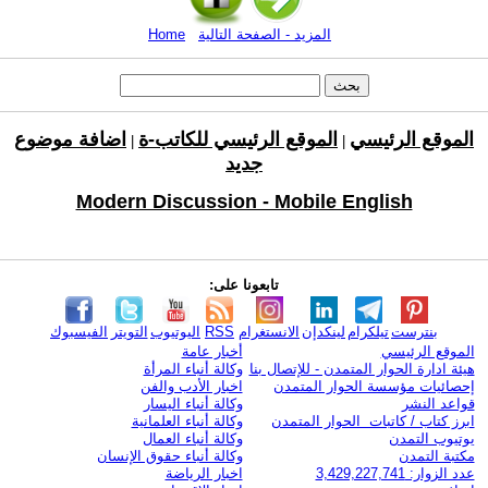
المزيد - الصفحة التالية
Home
الموقع الرئيسي
الموقع الرئيسي للكاتب-ة
اضافة موضوع
|
|
جديد
Modern Discussion - Mobile English
تابعونا على:
بنترست
تيلكرام
لينكدإن
الانستغرام
RSS
اليوتيوب
التويتر
الفيسبوك
الموقع الرئيسي
أخبار عامة
هيئة ادارة الحوار المتمدن - للإتصال بنا
وكالة أنباء المرأة
إحصائيات مؤسسة الحوار المتمدن
اخبار الأدب والفن
قواعد النشر
وكالة أنباء اليسار
ابرز كتاب / كاتبات الحوار المتمدن
وكالة أنباء العلمانية
يوتيوب التمدن
وكالة أنباء العمال
مكتبة التمدن
وكالة أنباء حقوق الإنسان
عدد الزوار: 3,429,227,741
اخبار الرياضة