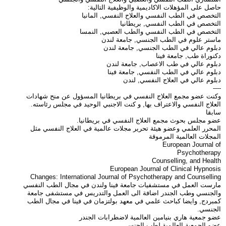
حاصل على المؤهلات الاكاديمية والوظيفية التالية:
التخصص في الطب النفسي والعلاح النفسي, المانيا
التخصص في الطب النفسي, بريطانيا
التخصص في الطب النفسي والطب العصبي, النمسا
ماستر علوم في الطب الجنسي, جامعة لندن
دبلوم عالي في الطب الجنسي, جامعة لندن
دكنوراة طب, جامعة فينا
دبلوم عالي في طب الاعصاب, جامعة لندن
دبلوم عالي في الطب النفسي, جامعة فينا
دبلوم عالي في العلاج النفسي, لندن
----
وكنت عضو مجمع العلاج النفسي في بريطانيا المسؤول عن منح شهادات
العلاج النفسي والاعتراف بها, و كنت الاجنبي الوحيد في مجلس رئاسته.
سابقا
عضو مجلس بحوث مجمع العلاج النفسي في بريطانيا.
المحرر العلمي وعضو هيئة تحرير مجلات عالمية في العلاج النفسي مثل
المجلات العالمية المرموقة
European Journal of
Psychotherapy
Counselling, and Health
European Journal of Clinical Hypnosis
Changes: International Journal of Psychotherapy and Counselling
مارست العمل في مستشفيات جامعة فينا ولندن في مجال الطب النفسي
والجنسي وطب الجندر اضافة الى العمل والتدريس في مستشفى جامعة
كمبردج, وايضا كباحث علمي في معهد بولتزمان في فينا في مجال الطب
الجنسي.
عضو جمعية هاري بنيامين العالمية لاضطرابات الجندر
عضو الجمعية العالمية لطب الجنس