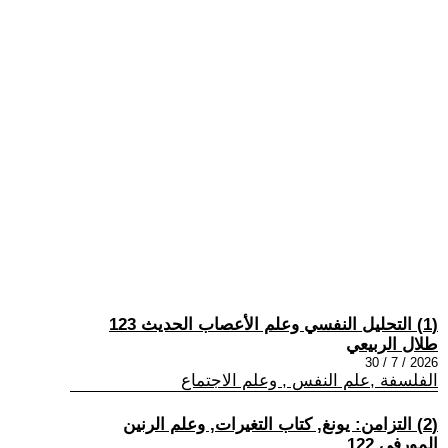
(1) التحليل النفسي وعلم الأعصاب الحديث 123
طلال الربيعي
2026 / 7 / 30
الفلسفة ,علم النفس , وعلم الاجتماع
(2) التزامن: يونغ, كتاب التغيرات, وعلم الرنين
المورفي 122