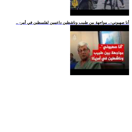
.. -أنا صهيوني-.. مواجهة بين طبيب وناشطين داعمين لفلسطين في أمر