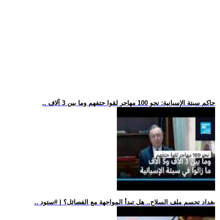
.. حاكم سبتة الإسبانية: نحو 100 مهاجر لقوا حتفهم وما بين 3 آلاف
.. بغداد تحسم ملف السلاح.. هل تبدأ المواجهة مع الفصائل؟ | #ستود