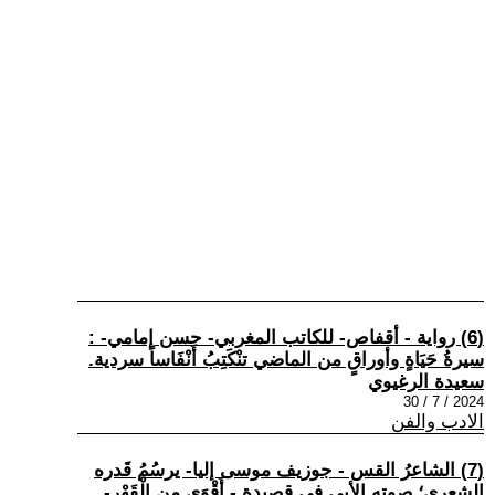
(6) رواية - أقفاص- للكاتب المغربي- حسن إمامي- :
سيرةُ حَيَاةٍ وأوراقٍ من الماضي تنْكَتِبُ أَنْفَاساً سردية.
سعيدة الرغيوي
2024 / 7 / 30
الادب والفن
(7) الشاعرُ القس - جوزيف موسى إليا- يرسُمُ قَدره
الشعري؛ صوته الأبي في قصيدة - أَقْوَى من الْقَهْرِ-