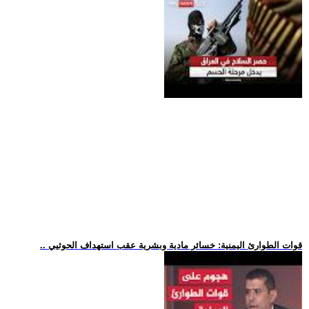
.. قوات الطوارئ اليمنية: خسائر مادية وبشرية عقب استهداف الحوثيي