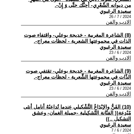
من ديوانه الشّعْرِي- أحِبُّك حتَّى وَ إِنْ-.
سعيدة الرغيوي
2024 / 7 / 26
الادب والفن
(8) الشاعرة المغربية - خديجة بوعلي- واقتفاء صوت
الذات في مجموعتها الشعرية - لحظات معراج-.
سعيدة الرغيوي
2024 / 6 / 23
الادب والفن
(9) الشاعرة المغربية - خديجة بوعلي- تقتفي صوت
الذّات في مجموعتها الشِّعرية - لحظات معراج-.
سعيدة الرغيوي
2024 / 6 / 23
الادب والفن
(10) الفَنُّ والإبْدَاعُ التَّشْكيلي عِندما تُداعبُهُ أنامل أنثى
مُبْدِعة(( الفنّانة التّشكِيلية -جميلة الغمان- وعشق
التشكيل ..))
سعيدة الرغيوي
2024 / 6 / 7