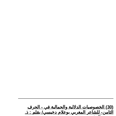
(30) الخصوصيات الدلالية والجمالية في - الحرف
الثامن- للشاعر المغربي بوعلام دخيسي/ بقلم : ذ.