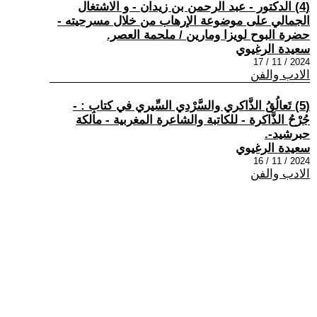
(4) الدكتور - عبد الرحمن بن زيدان - و الاشتغال
الجمالي على موضوعة الإرهاب من خلال مسرحيته -
حضرة البوح لويزا ومارين / ملحمة العصر.
سعيدة الرغيوي
2024 / 11 / 17
الادب والفن
(5) تَعالُقُ الذَّاكري والسَّرْدِي السِّيري في كتابِ : -
جُرْحُ الذَّاكرة - للكاتبة والشاعرة المغربية - مالكة
حبرشيد-.
سعيدة الرغيوي
2024 / 11 / 16
الادب والفن