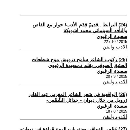
(24) الترابط ..قديمٌ قِدَم الأدب/ حوار مع القاص
والناقد السينمائي محمد اشويكة
سعيدة الرغيوي
2015 / 10 / 22
الادب والفن
(25) ركوب الشاعر سامح درويش موج شطحات
العشق الصوفي. بقلم ذ.سعيدة الرغيوي
سعيدة الرغيوي
2015 / 9 / 20
الادب والفن
(26) الواقعية في شعر الشاعر المغربي عبد القادر
زرويل من خلال ديوان - جدائل الشَّمْس-
سعيدة الرغيوي
2015 / 8 / 18
الادب والفن
(27) هَمْس القوافي وحفريات الروح قراءة في ديوان-