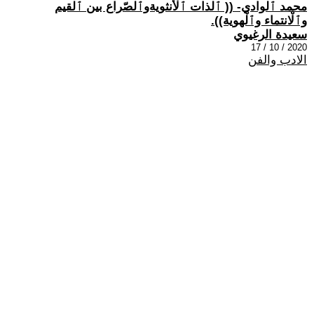
محمد ٱلوادي- (( ٱلذات ٱلْأنثويةوٱلصّراع بين ٱلقيم
وٱلْانتماء وٱلْهوية)).
سعيدة الرغيوي
2020 / 10 / 17
الادب والفن