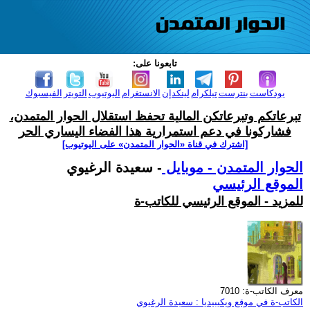
تابعونا على:
بودكاست
بنترست
تيلكرام
لينكدإن
الانستغرام
اليوتيوب
التويتر
الفيسبوك
تبرعاتكم وتبرعاتكن المالية تحفظ استقلال الحوار المتمدن،
فشاركونا في دعم استمرارية هذا الفضاء اليساري الحر
[اشترك في قناة ‫«الحوار المتمدن» على اليوتيوب]
الحوار المتمدن - موبايل
- سعيدة الرغيوي
الموقع الرئيسي
للمزيد - الموقع الرئيسي للكاتب-ة
معرف الكاتب-ة: 7010
الكاتب-ة في موقع ويكيبيديا : سعيدة الرغيوي