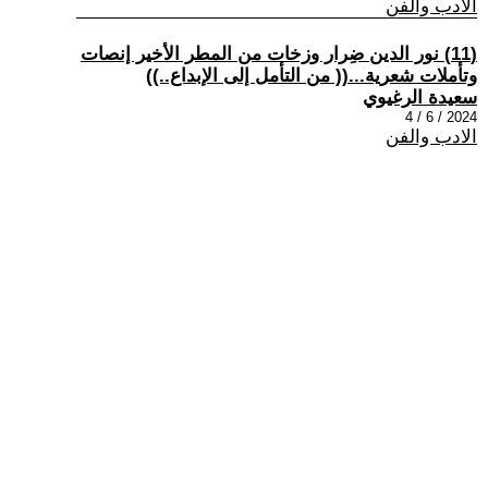
الادب والفن
(11) نور الدين ضِرار وزخات من المطر الأخير إنصات
وتأملات شعرية...(( من التأمل إلى الإبداع..))
سعيدة الرغيوي
2024 / 6 / 4
الادب والفن