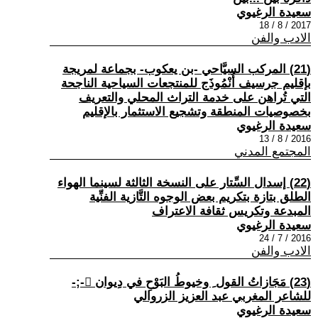
سعيدة الرغيوي
2017 / 8 / 18
الادب والفن
(21) المركب السيَّاحي -بن يعكوب- بجماعة لمريجة
بإقليم جرسيف أُنْمُوذَج للمنتجعات السياحية الناجحة
التي تُراهن على خدمة التراث المحلي والتعريف
بخصوصيات المنطقة وتشجيع الاستثمار بالإقليم
سعيدة الرغيوي
2016 / 8 / 13
المجتمع المدني
(22) إسدال السِّتار على النسخة الثالثة لسينما الهواء
الطلق بتازة بتكريم بعض الوجوه التَّازية الفنِّية
المبدعة وتكريس ثقافة الاعتراف
سعيدة الرغيوي
2016 / 7 / 24
الادب والفن
(23) مَجَازاتُ القول ِ وخيوطُ البَوْحِ في دِيوان -;-
للشاعر المغربي عبد العزيز الزروالي
سعيدة الرغيوي