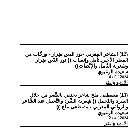
(12) الشاعر المغربي -نور الدين ضِرار - وزخّات من
المطر الأخير..تأمل وإنصات (( نور الدّين ضِرار
وشِعرية التّأمل والإنْصَات))
سعيدة الرغيوي
2024 / 6 / 4
الادب والفن
(13) مصطفى ملح شاعر يحتفي بالشِّعر من خلال
السرد والتّخييل (( شِعرية السَّرد والتَّخييل عند الشَّاعر
والروائي المغربي - مصطفى ملح ))
سعيدة الرغيوي
2024 / 4 / 12
الادب والفن