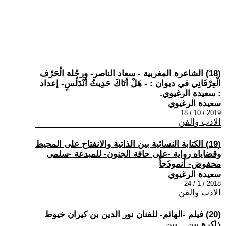
(18) الشاعرة المغربية - سعاد الناصر- ورحْلة الْحَرْف
الْعِرْفَانِي في ديوان : - هَلْ أتَاكَ حَدِيثُ أنْدَلُسٍ- إعداد
: سعيدة الرغيوي.
سعيدة الرغيوي
2019 / 10 / 18
الادب والفن
(19) الكتابة النسائية بين الذاتية والانفتاح على المحيط
وقضاياه رواية -على حافة الجنون- للمبدعة -سلمى
محفوض- أنموذَجاً
سعيدة الرغيوي
2018 / 1 / 24
الادب والفن
(20) فيلم -الهائم- للفنان نور الدين بن كيران خيوط
ذاكرة بين ...بين