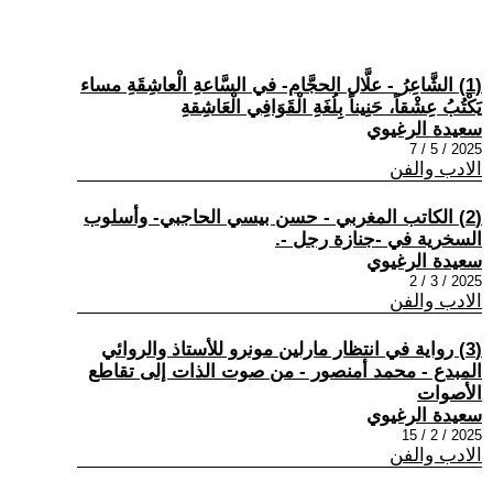
(1) الشَّاعِرُ - علَّال الحجَّام- في السَّاعةِ الْعاشِقَةِ مساء
يَكْتُبُ عِشْقاً، حَنِيناً بِلُغَةِ الْقَوَافِي الْعَاشِقةِ
سعيدة الرغيوي
2025 / 5 / 7
الادب والفن
(2) الكاتب المغربي - حسن بيسي الحاجبي- وأسلوب
السخرية في -جنازة رجل -.
سعيدة الرغيوي
2025 / 3 / 2
الادب والفن
(3) رواية في انتظار مارلين مونرو للأستاذ والروائي
المبدع - محمد أمنصور - من صوت الذات إلى تقاطع
الأصوات
سعيدة الرغيوي
2025 / 2 / 15
الادب والفن