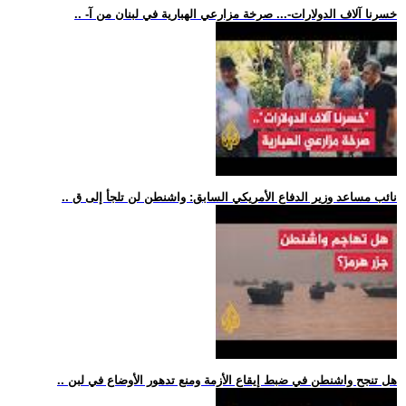
.. -خسرنا آلاف الدولارات-... صرخة مزارعي الهبارية في لبنان من آ
.. نائب مساعد وزير الدفاع الأمريكي السابق: واشنطن لن تلجأ إلى ق
.. هل تنجح واشنطن في ضبط إيقاع الأزمة ومنع تدهور الأوضاع في لبن