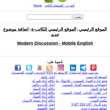
المزيد - الصفحة التالية
Home
الموقع الرئيسي
الموقع الرئيسي للكاتب-ة
اضافة موضوع
|
|
جديد
Modern Discussion - Mobile English
تابعونا على:
بنترست
تيلكرام
لينكدإن
الانستغرام
RSS
اليوتيوب
التويتر
الفيسبوك
الموقع الرئيسي
أخبار عامة
هيئة ادارة الحوار المتمدن - للإتصال بنا
وكالة أنباء المرأة
إحصائيات مؤسسة الحوار المتمدن
اخبار الأدب والفن
قواعد النشر
وكالة أنباء اليسار
ابرز كتاب / كاتبات الحوار المتمدن
وكالة أنباء العلمانية
يوتيوب التمدن
وكالة أنباء العمال
مكتبة التمدن
وكالة أنباء حقوق الإنسان
عدد الزوار: 3,427,024,147
اخبار الرياضة
اضافة موضوع جديد
اخبار الاقتصاد