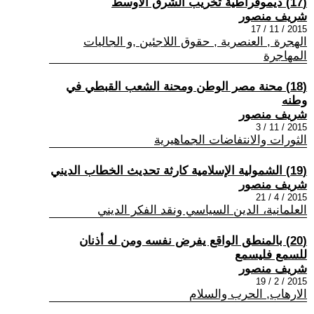
(17) ديموقراطية تخريب الشرق الأوسط
شريف منصور
2015 / 11 / 17
الهجرة , العنصرية , حقوق اللاجئين ,و الجاليات
المهاجرة
(18) محنة مصر الوطن ومحنة الشعب القبطي في
وطنه
شريف منصور
2015 / 11 / 3
الثورات والانتفاضات الجماهيرية
(19) الشمولية الإسلامية كارثة تحديث الخطاب الديني
شريف منصور
2015 / 4 / 21
العلمانية، الدين السياسي ونقد الفكر الديني
(20) بالمنطق الواقع يفرض نفسه ومن له أذنان
للسمع فليسمع
شريف منصور
2015 / 2 / 19
الارهاب, الحرب والسلام