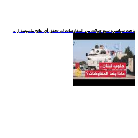
.. باحث سياسي: سبع جولات من المفاوضات لم تحقق أي نتائج ملموسة ل