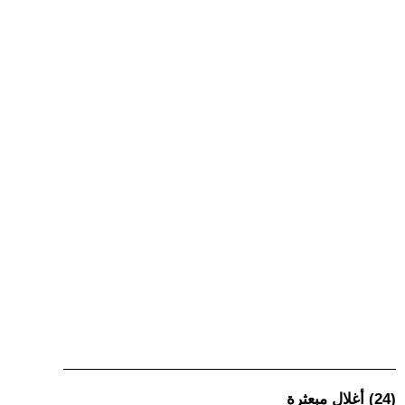
(24) أغلال مبعثرة