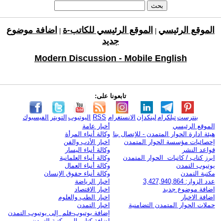
الموقع الرئيسي
الموقع الرئيسي للكاتب-ة
اضافة موضوع
|
|
جديد
Modern Discussion - Mobile English
تابعونا على:
بنترست
تيلكرام
لينكدإن
الانستغرام
RSS
اليوتيوب
التويتر
الفيسبوك
الموقع الرئيسي
أخبار عامة
هيئة ادارة الحوار المتمدن - للإتصال بنا
وكالة أنباء المرأة
إحصائيات مؤسسة الحوار المتمدن
اخبار الأدب والفن
قواعد النشر
وكالة أنباء اليسار
ابرز كتاب / كاتبات الحوار المتمدن
وكالة أنباء العلمانية
يوتيوب التمدن
وكالة أنباء العمال
مكتبة التمدن
وكالة أنباء حقوق الإنسان
عدد الزوار: 3,427,940,864
اخبار الرياضة
اضافة موضوع جديد
اخبار الاقتصاد
اضافة الاخبار
اخبار الطب والعلوم
حملات الحوار المتمدن التضامنية
اخبار التمدن
إضافة يوتيوب-فلم إلى يوتيوب التمدن
إضافة كتاب إلى مكتبة التمدن