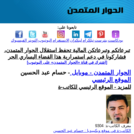
تابعونا على:
بودكاست
بنترست
تيلكرام
لينكدإن
الانستغرام
اليوتيوب
التويتر
الفيسبوك
تبرعاتكم وتبرعاتكن المالية تحفظ استقلال الحوار المتمدن،
فشاركونا في دعم استمرارية هذا الفضاء اليساري الحر
[اشترك في قناة ‫«الحوار المتمدن» على اليوتيوب]
الحوار المتمدن - موبايل
- حسام عبد الحسين
الموقع الرئيسي
للمزيد - الموقع الرئيسي للكاتب-ة
معرف الكاتب-ة: 9304
الكاتب-ة في موقع ويكيبيديا : حسام عبد الحسين