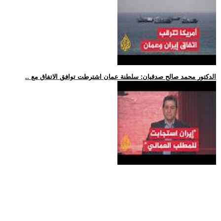
.. الدكتور محمد صالح صدقيان: سلطنة عمان اشترطت توافق الاتفاق مع