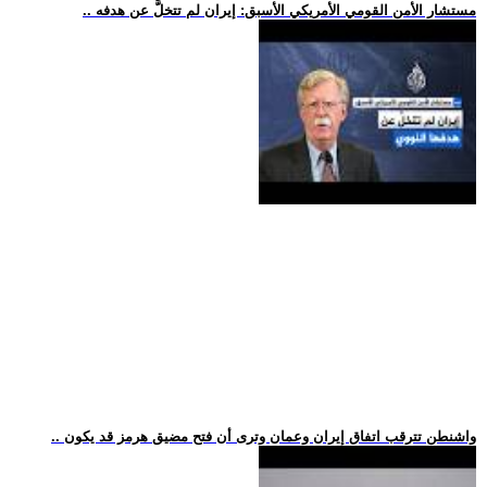
.. مستشار الأمن القومي الأمريكي الأسبق: إيران لم تتخلَّ عن هدفه
.. واشنطن تترقب اتفاق إيران وعمان وترى أن فتح مضيق هرمز قد يكون