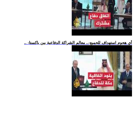
.. -أي هجوم استهداف للجميع-.. معالم الشراكة الدفاعية بين باكستا