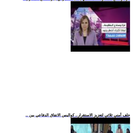
.. حلف أمني ثلاثي لتعزيز الاستقرار.. كواليس الاتفاق الدفاعي بين