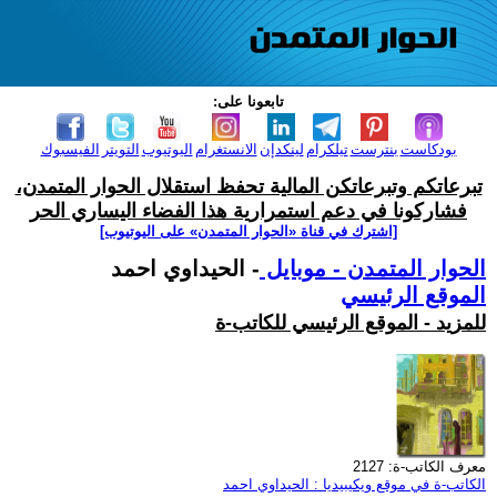
تابعونا على:
بودكاست
بنترست
تيلكرام
لينكدإن
الانستغرام
اليوتيوب
التويتر
الفيسبوك
تبرعاتكم وتبرعاتكن المالية تحفظ استقلال الحوار المتمدن،
فشاركونا في دعم استمرارية هذا الفضاء اليساري الحر
[اشترك في قناة ‫«الحوار المتمدن» على اليوتيوب]
الحوار المتمدن - موبايل
- الحيداوي احمد
الموقع الرئيسي
للمزيد - الموقع الرئيسي للكاتب-ة
معرف الكاتب-ة: 2127
الكاتب-ة في موقع ويكيبيديا : الحيداوي احمد