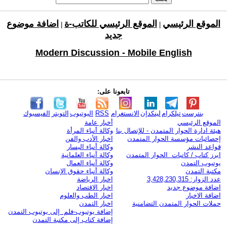
الموقع الرئيسي
الموقع الرئيسي للكاتب-ة
اضافة موضوع
|
|
جديد
Modern Discussion - Mobile English
تابعونا على:
بنترست
تيلكرام
لينكدإن
الانستغرام
RSS
اليوتيوب
التويتر
الفيسبوك
الموقع الرئيسي
أخبار عامة
هيئة ادارة الحوار المتمدن - للإتصال بنا
وكالة أنباء المرأة
إحصائيات مؤسسة الحوار المتمدن
اخبار الأدب والفن
قواعد النشر
وكالة أنباء اليسار
ابرز كتاب / كاتبات الحوار المتمدن
وكالة أنباء العلمانية
يوتيوب التمدن
وكالة أنباء العمال
مكتبة التمدن
وكالة أنباء حقوق الإنسان
عدد الزوار: 3,428,230,315
اخبار الرياضة
اضافة موضوع جديد
اخبار الاقتصاد
اضافة الاخبار
اخبار الطب والعلوم
حملات الحوار المتمدن التضامنية
اخبار التمدن
إضافة يوتيوب-فلم إلى يوتيوب التمدن
إضافة كتاب إلى مكتبة التمدن