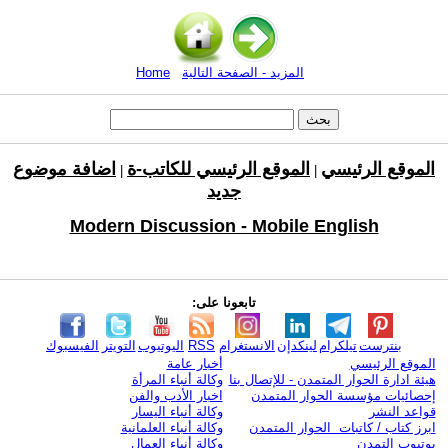
المزيد - الصفحة التالية
Home
الموقع الرئيسي
الموقع الرئيسي للكاتب-ة
اضافة موضوع
|
|
جديد
Modern Discussion - Mobile English
تابعونا على:
بنترست
تيلكرام
لينكدإن
الانستغرام
RSS
اليوتيوب
التويتر
الفيسبوك
الموقع الرئيسي
أخبار عامة
هيئة ادارة الحوار المتمدن - للإتصال بنا
وكالة أنباء المرأة
إحصائيات مؤسسة الحوار المتمدن
اخبار الأدب والفن
قواعد النشر
وكالة أنباء اليسار
ابرز كتاب / كاتبات الحوار المتمدن
وكالة أنباء العلمانية
يوتيوب التمدن
وكالة أنباء العمال