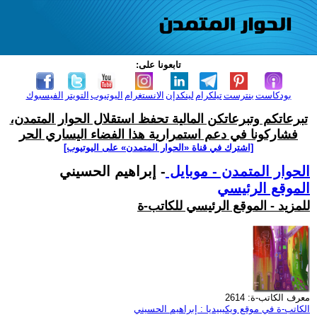
تابعونا على:
بودكاست
بنترست
تيلكرام
لينكدإن
الانستغرام
اليوتيوب
التويتر
الفيسبوك
تبرعاتكم وتبرعاتكن المالية تحفظ استقلال الحوار المتمدن،
فشاركونا في دعم استمرارية هذا الفضاء اليساري الحر
[اشترك في قناة ‫«الحوار المتمدن» على اليوتيوب]
الحوار المتمدن - موبايل
- إبراهيم الحسيني
الموقع الرئيسي
للمزيد - الموقع الرئيسي للكاتب-ة
معرف الكاتب-ة: 2614
الكاتب-ة في موقع ويكيبيديا : إبراهيم الحسيني