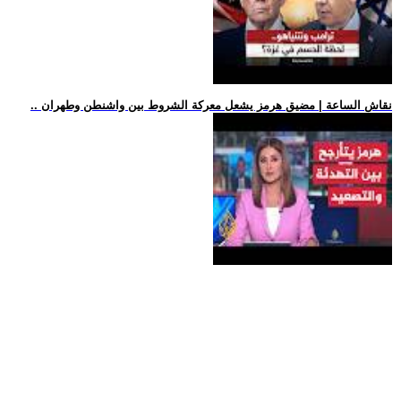
.. نقاش الساعة | مضيق هرمز يشعل معركة الشروط بين واشنطن وطهران