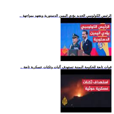
.. الرئيس الكولومبي الجديد يؤدي اليمين الدستورية ويتعهد بمواجهة
.. قوات تابعة للحكومة اليمنية تستهدف آليات وثكنات عسكرية تابعة