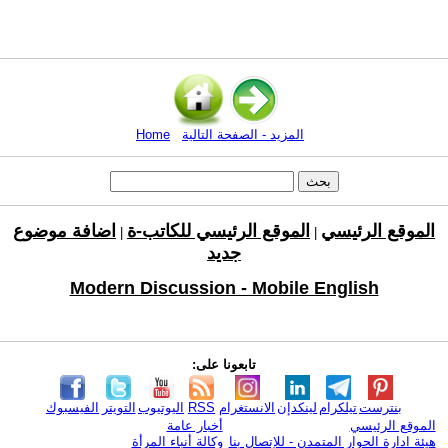
المزيد - الصفحة التالية
Home
الموقع الرئيسي
الموقع الرئيسي للكاتب-ة
اضافة موضوع
|
|
جديد
Modern Discussion - Mobile English
تابعونا على:
بنترست
تيلكرام
لينكدإن
الانستغرام
RSS
اليوتيوب
التويتر
الفيسبوك
الموقع الرئيسي
أخبار عامة
هيئة ادارة الحوار المتمدن - للإتصال بنا
وكالة أنباء المرأة