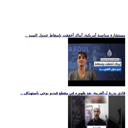
.. مستشارة سياسية أمريكية: أيباك أخفقت بإسقاط عبدول السيد
.. فادي بدرية لـ-العربية- بعد ظهوره في مقطع فيديو يوحي باستهداف