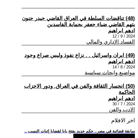
(48) تناقضات السلطة في العراق القاضي حيدر حنون
يتهم القاضي ضياء جعفر بحماية الفاسدين
ادهم ابراهيم
2024 / 9 / 12
الفساد الإداري والمالي
(49) ايران واسرائيل . . نزاع نفوذ وليس صراع وجود
ادهم ابراهيم
2024 / 8 / 14
مواضيع وابحاث سياسية
(50) انحسار الثقافة والفن في العراق. ودور الاحزاب
الحاكمة
ادهم ابراهيم
2024 / 7 / 30
الادب والفن
اخر الافلام
.. سابقة قضائية في مصر.. حكم جديد يفتح بابا لقضايا إثبات النسب