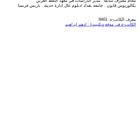
محام مصرف سابقا . مدير الدراسات في معهد النفط العربي
بكالوريوس قانون . جامعة بغداد /دبلوم عال ادارة حديثة . باريس فرنسا
معرف الكاتب-ة: 8401
الكاتب-ة في موقع ويكيبيديا : ادهم ابراهيم