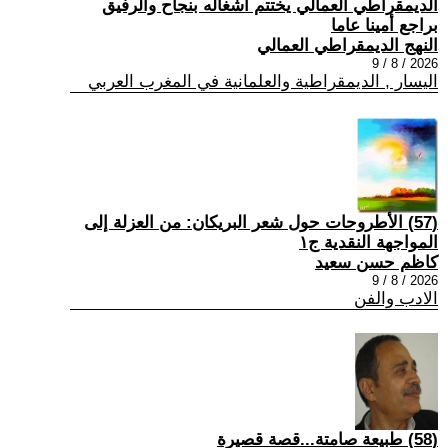
الديمقراطي العمالي يختتم أشغاله بنجاح والرفيق
براجع أمينا عاما
النهج الديمقراطي العمالي
2026 / 8 / 9
اليسار , الديمقراطية والعلمانية في المغرب العربي
(57) الأطروحات حول شعر البريكان: من العزلة إلى
المواجهة النقدية ج١
كاظم حسن سعيد
2026 / 8 / 9
الادب والفن
(58) طبيعة صامتة...قصة قصيرة