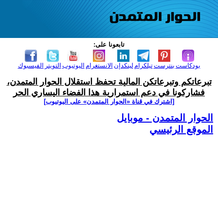
تابعونا على:
بودكاست
بنترست
تيلكرام
لينكدإن
الانستغرام
اليوتيوب
التويتر
الفيسبوك
تبرعاتكم وتبرعاتكن المالية تحفظ استقلال الحوار المتمدن،
فشاركونا في دعم استمرارية هذا الفضاء اليساري الحر
[اشترك في قناة ‫«الحوار المتمدن» على اليوتيوب]
الحوار المتمدن - موبايل
الموقع الرئيسي