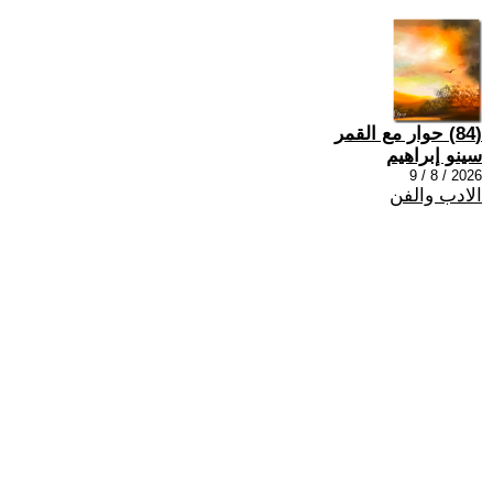
(84) حوار مع القمر
سينو إبراهيم
2026 / 8 / 9
الادب والفن