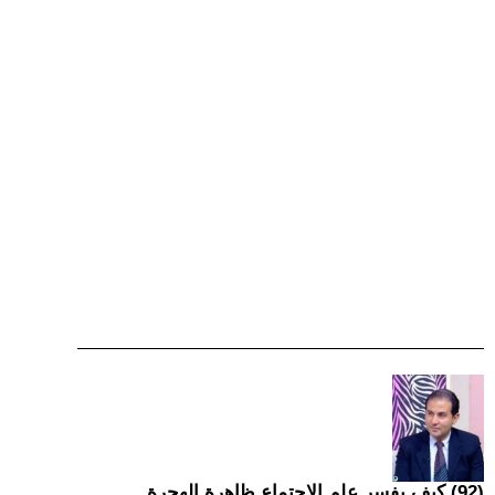
(92) كيف يفسر علم الاجتماع ظاهرة الهجرة