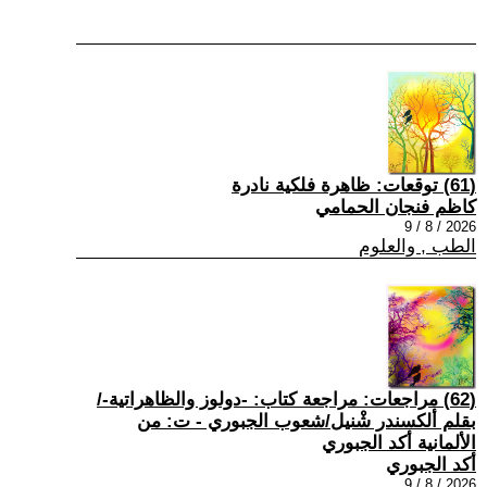
(61) توقعات: ظاهرة فلكية نادرة
كاظم فنجان الحمامي
2026 / 8 / 9
الطب , والعلوم
(62) مراجعات: مراجعة كتاب: -دولوز والظاهراتية-/
بقلم ألكسندر شْنيل/شعوب الجبوري - ت: من
الألمانية أكد الجبوري
أكد الجبوري
2026 / 8 / 9