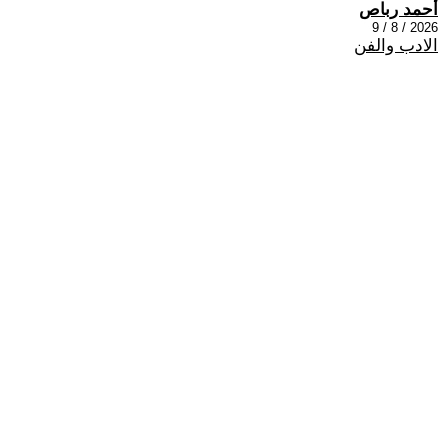
أحمد رباص
2026 / 8 / 9
الادب والفن