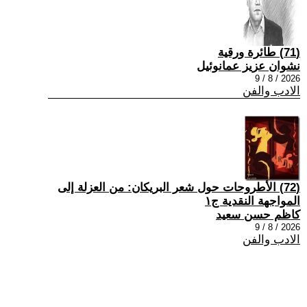
(71) طائرة ورقية
نشوان عزيز عمانوئيل
2026 / 8 / 9
الادب والفن
(72) الأطروحات حول شعر البريكان: من العزلة إلى
المواجهة النقدية ج١
كاظم حسن سعيد
2026 / 8 / 9
الادب والفن