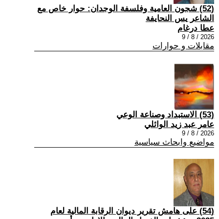
(52) شجون العامية وفلسفة الوجدان: حوار خاص مع
الشاعر يس النحايفة
عطا درغام
2026 / 8 / 9
مقابلات و حوارات
(53) الاستبداد وصناعة الوعي
عامر عبد زيد الوائلي
2026 / 8 / 9
مواضيع وابحاث سياسية
(54) على هامش تقرير ديوان الرقابة المالية لعام