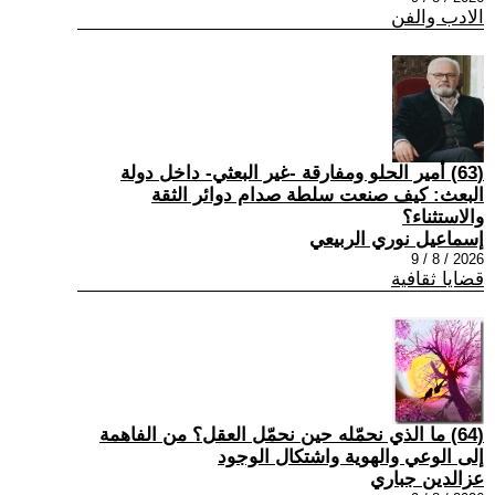
الادب والفن
(63) أمير الحلو ومفارقة -غير البعثي- داخل دولة
البعث: كيف صنعت سلطة صدام دوائر الثقة
والاستثناء؟
إسماعيل نوري الربيعي
2026 / 8 / 9
قضايا ثقافية
(64) ما الذي نحمّله حين نحمّل العقل؟ من الفاهمة
إلى الوعي والهوية واشتكال الوجود
عزالدين جباري