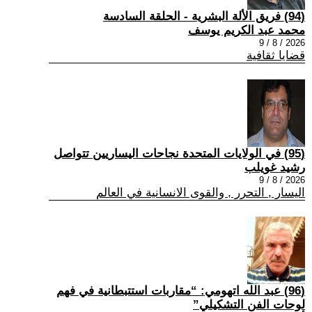
(94) فريق الألة البشرية - الحلقة السادسة
محمد عبد الكريم يوسف
2026 / 8 / 9
قضايا ثقافية
(95) في الولايات المتحدة نجاحات اليساريين تتواصل
رشيد غويلب
2026 / 8 / 9
اليسار , التحرر , والقوى الانسانية في العالم
(96) عبد الله اتهومي: “مقاربات استتبطانية في فهم
لوحات الفن التشكيلي”