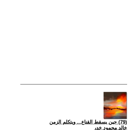
(79) حين يسقط القناع... ويتكلم الزمن
خالد محمود خدر