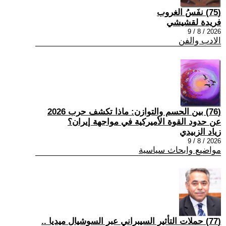
(75) نفَسُ الغروب
فريدة لقشيشي
2026 / 8 / 9
الادب والفن
(76) بين الحسم والتوازن: ماذا تكشف حرب 2026
عن حدود القوة الأميركية في مواجهة إيران؟
زياد الزبيدي
2026 / 8 / 9
مواضيع وابحاث سياسية
(77) حملات التأثير السيبراني عبر السوشيال ميديا ..