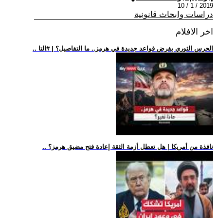
2019 / 1 / 10
دراسات وابحاث قانونية
اخر الافلام
.. الحرس الثوري يفرض قواعد جديدة في هرمز.. ما التفاصيل؟ | #التا
.. نافذة من أمريكا | هل تعطل أزمة الثقة إعادة فتح مضيق هرمز؟