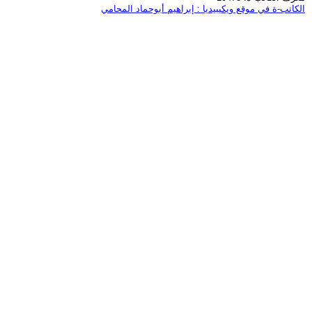
الكاتب-ة في موقع ويكيبيديا : إبراهيم أبوحماد المحامي