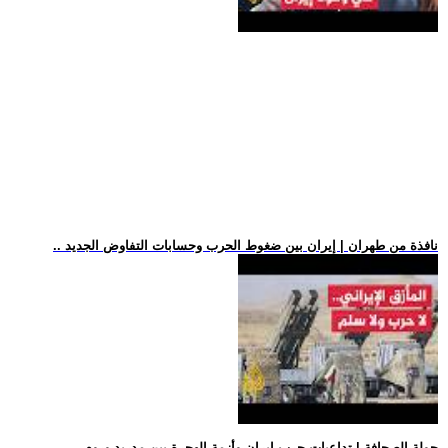
.. نافذة من طهران | إيران بين ضغوط الحرب وحسابات التفاوض الجديد
.. جولة الصحافة | تداعيات حرب إيران وأزمة الهجرة بين مدريد وروم