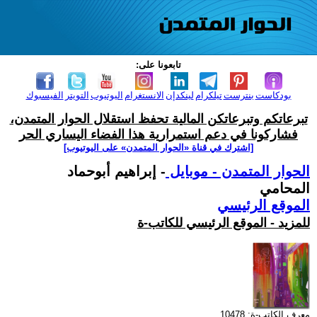
تابعونا على:
بودكاست
بنترست
تيلكرام
لينكدإن
الانستغرام
اليوتيوب
التويتر
الفيسبوك
تبرعاتكم وتبرعاتكن المالية تحفظ استقلال الحوار المتمدن،
فشاركونا في دعم استمرارية هذا الفضاء اليساري الحر
[اشترك في قناة ‫«الحوار المتمدن» على اليوتيوب]
الحوار المتمدن - موبايل
- إبراهيم أبوحماد
المحامي
الموقع الرئيسي
للمزيد - الموقع الرئيسي للكاتب-ة
معرف الكاتب-ة: 10478