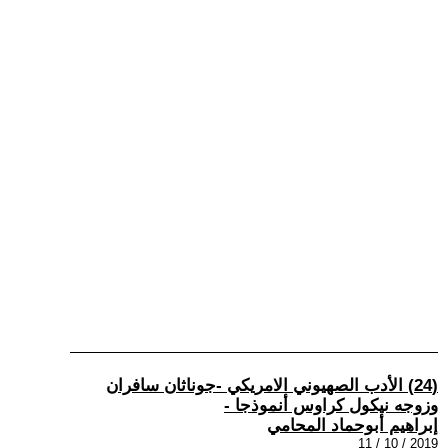
(24) الأدب الصهيوني الامريكي -جوناثان سافران
وزوجه نيكول كراوس أنموذجا -
إبراهيم أبوحماد المحامي
2019 / 10 / 11