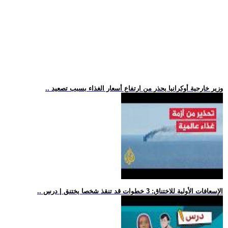
.. وزير خارجية أوكرانيا يحذر من ارتفاع أسعار الغذاء بسبب تصعيد
.. الإسعافات الأولية للاختناق: 3 خطوات قد تنقذ شخصا يختنق | درس