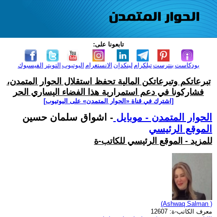
تابعونا على:
بودكاست
بنترست
تيلكرام
لينكدإن
الانستغرام
اليوتيوب
التويتر
الفيسبوك
تبرعاتكم وتبرعاتكن المالية تحفظ استقلال الحوار المتمدن،
فشاركونا في دعم استمرارية هذا الفضاء اليساري الحر
[اشترك في قناة ‫«الحوار المتمدن» على اليوتيوب]
الحوار المتمدن - موبايل
- اشواق سلمان حسين
الموقع الرئيسي
للمزيد - الموقع الرئيسي للكاتب-ة
(Ashwaq Salman )
معرف الكاتب-ة: 12607