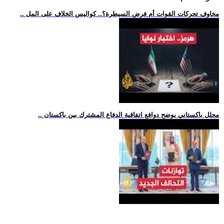
.. مخاوف تحركات القوات أم فرض السيطرة؟.. كواليس الخلاف على المل
.. محلل باكستاني يوضح دوافع اتفاقية الدفاع المشترك بين باكستان