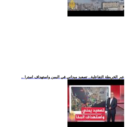
.. عبر الخريطة التفاعلية.. تصعيد ميداني في اليمن واستهداف استرا