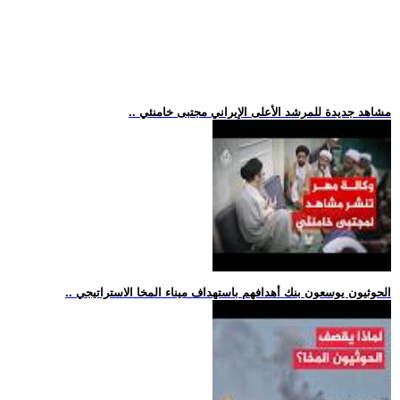
.. مشاهد جديدة للمرشد الأعلى الإيراني مجتبى خامنئي
.. الحوثيون يوسعون بنك أهدافهم باستهداف ميناء المخا الاستراتيجي