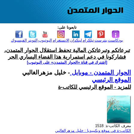
تابعونا على:
بودكاست
بنترست
تيلكرام
لينكدإن
الانستغرام
اليوتيوب
التويتر
الفيسبوك
تبرعاتكم وتبرعاتكن المالية تحفظ استقلال الحوار المتمدن،
فشاركونا في دعم استمرارية هذا الفضاء اليساري الحر
[اشترك في قناة ‫«الحوار المتمدن» على اليوتيوب]
الحوار المتمدن - موبايل
- خليل مزهرالغالبي
الموقع الرئيسي
للمزيد - الموقع الرئيسي للكاتب-ة
معرف الكاتب-ة: 1518
الكاتب-ة في موقع ويكيبيديا : خليل مزهرالغالبي