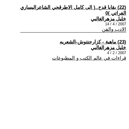
(22) بقايا قدح..( الى كامل الاطرقجي الشاعراليساري
الفراتي )0
خليل مزهرالغالبي
2007 / 4 / 14
الادب والفن
(23) ماهية - كزارحنتوش-الشعريه
خليل مزهرالغالبي
2007 / 2 / 4
قراءات في عالم الكتب و المطبوعات