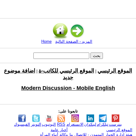
المزيد - الصفحة التالية
Home
الموقع الرئيسي
الموقع الرئيسي للكاتب-ة
اضافة موضوع
|
|
جديد
Modern Discussion - Mobile English
تابعونا على:
بنترست
تيلكرام
لينكدإن
الانستغرام
RSS
اليوتيوب
التويتر
الفيسبوك
الموقع الرئيسي
أخبار عامة
هيئة ادارة الحوار المتمدن - للإتصال بنا
وكالة أنباء المرأة