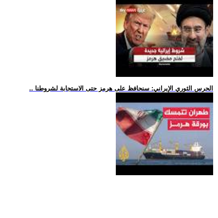
.. الحرس الثوري الإيراني: سنحافظ على هرمز حتى الاستجابة لشروطنا