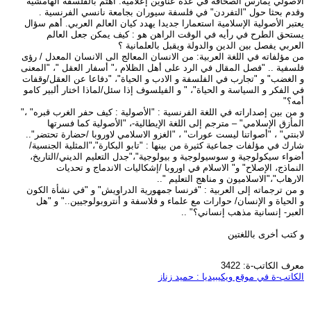
الأصولي يمارس الصحافة في عدة عناوين إعلامية. اهتم بالفلسفة الهامشية
وقدم بحثا حول "التفردن" في فلسفة سيوران بجامعة نانسي الفرنسية .
يعتبر الأصولية الإسلامية استعمارا جديدا يهدد كيان العالم العربي. أهم سؤال
يستحق الطرح في رأيه في الوقت الراهن هو : كيف يمكن جعل العالم
العربي يفصل بين الدين والدولة ويقبل بالعلمانية ؟
من مؤلفاته في اللغة العربية: من الانسان المعالج الى الانسان المعدل / رؤى
فلسفية .. "فصل المقال في الرد على أهل الظلام ،" أسفار العقل "، "المعنى
و الغضب" و "تجارب في الفلسفة و الادب و الحياة"، "دفاعا عن العقل/وقفات
في الفكر و السياسة و الحياة"، " و الفيلسوف إذا سئل/لماذا اختار ألبير كامو
أمه؟"
و من بين إصداراته في اللغة الفرنسية : "الأصولية : كيف حفر الغرب قبره" ،"
المأزق الإسلامي" – مترجم إلى اللغة الإيطالية-، "الأصولية كما فسرتها
لابنتي" ، "أصواتنا ليست عورات" ، "الغزو الاسلامي لاوروبا /حضارة تحتضر"..
شارك في مؤلفات جماعية كثيرة من بينها : "تابو البكارة"،"المثلية الجنسية/
أضواء سيكولوجية و سوسيولوجية و بيولوجية"،"جدل التعليم الديني/التاريخ،
النماذج، الإصلاح" و" الاسلام في اوروبا /إشكاليات الاندماج و تحديات
الارهاب"،"الاسلاميون و مناهج التعليم "..
و من ترجماته إلى العربية : "فرنسا جمهورية الدراويش" و "في نشأة الكون
و الحياة و الإنسان/ حوارات مع علماء و فلاسفة و أنتروبولوجيين.." و "هل
العبر- إنسانية مذهب إنساني؟" ..
و كتب أخرى باللغتين
معرف الكاتب-ة: 3422
الكاتب-ة في موقع ويكيبيديا : حميد زناز