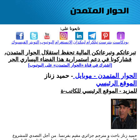
تابعونا على:
بودكاست
بنترست
تيلكرام
لينكدإن
الانستغرام
اليوتيوب
التويتر
الفيسبوك
تبرعاتكم وتبرعاتكن المالية تحفظ استقلال الحوار المتمدن،
فشاركونا في دعم استمرارية هذا الفضاء اليساري الحر
[اشترك في قناة ‫«الحوار المتمدن» على اليوتيوب]
الحوار المتمدن - موبايل
- حميد زناز
الموقع الرئيسي
للمزيد - الموقع الرئيسي للكاتب-ة
حميد زناز باحث و مترجم جزائري مقيم بفرنسا. من أجل التصدي للمشروع