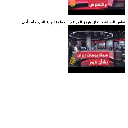
.. نقاش الساعة - اتفاق هرمز المرتقب.. خطوة لنهاية الحرب أم تأجي