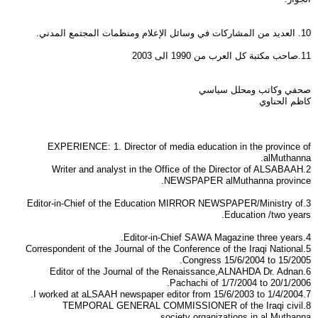
10. العديد من المشاركات في وسائل الإعلام ومنظمات المجتمع المدني.
11.صاحب مكتبة كل العرب من 1990 الى 2003
صحفي وكاتب ومحلل سياسي
كاظم الحناوي
EXPERIENCE: 1. Director of media education in the province of
alMuthanna.
2.Writer and analyst in the Office of the Director of ALSABAAH
NEWSPAPER alMuthanna province.
3.Editor-in-Chief of the Education MIRROR NEWSPAPER/Ministry of
Education /two years.
4.Editor-in-Chief SAWA Magazine three years.
5.Correspondent of the Journal of the Conference of the Iraqi National
Congress 15/6/2004 to 15/2005.
6.Editor of the Journal of the Renaissance,ALNAHDA Dr. Adnan
Pachachi of 1/7/2004 to 20/1/2006.
7.I worked at aLSAAH newspaper editor from 15/6/2003 to 1/4/2004.
8.TEMPORAL GENERAL COMMISSIONER of the Iraqi civil
society organizations in al Muthanna.