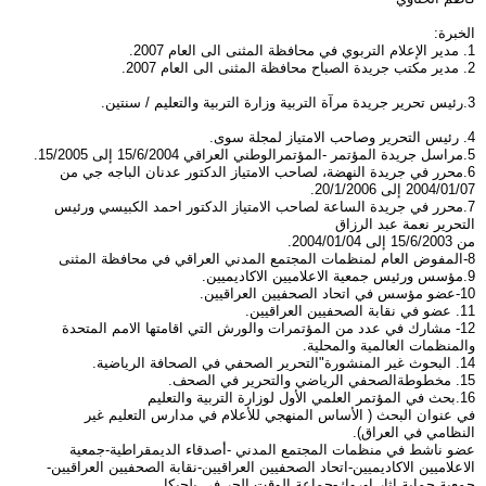
الخبرة:
1. مدير الإعلام التربوي في محافظة المثنى الى العام 2007.
2. مدير مكتب جريدة الصباح محافظة المثنى الى العام 2007.
3.رئيس تحرير جريدة مرآة التربية وزارة التربية والتعليم / سنتين.
4. رئيس التحرير وصاحب الامتياز لمجلة سوى.
5.مراسل جريدة المؤتمر -المؤتمرالوطني العراقي 15/6/2004 إلى 15/2005.
6.محرر في جريدة النهضة، لصاحب الامتياز الدكتور عدنان الباجه جي من
2004/01/07 إلى 20/1/2006.
7.محرر في جريدة الساعة لصاحب الامتياز الدكتور احمد الكبيسي ورئيس
التحرير نعمة عبد الرزاق
من 15/6/2003 إلى 2004/01/04.
8-المفوض العام لمنظمات المجتمع المدني العراقي في محافظة المثنى
9.مؤسس ورئيس جمعية الاعلاميين الاكاديميين.
10-عضو مؤسس في اتحاد الصحفيين العراقيين.
11. عضو في نقابة الصحفيين العراقيين.
12- مشارك في عدد من المؤتمرات والورش التي اقامتها الامم المتحدة
والمنظمات العالمية والمحلية.
14. البحوث غير المنشورة"التحرير الصحفي في الصحافة الرياضية.
15. مخطوطةالصحفي الرياضي والتحرير في الصحف.
16.بحث في المؤتمر العلمي الأول لوزارة التربية والتعليم
في عنوان البحث ( الأساس المنهجي للأعلام في مدارس التعليم غير
النظامي في العراق).
عضو ناشط في منظمات المجتمع المدني -أصدقاء الديمقراطية-جمعية
الاعلاميين الاكاديميين-اتحاد الصحفيين العراقيين-نقابة الصحفيين العراقيين-
جمعية حماية اثار اوروك-جماعة الوقت الحر في بلجيكا