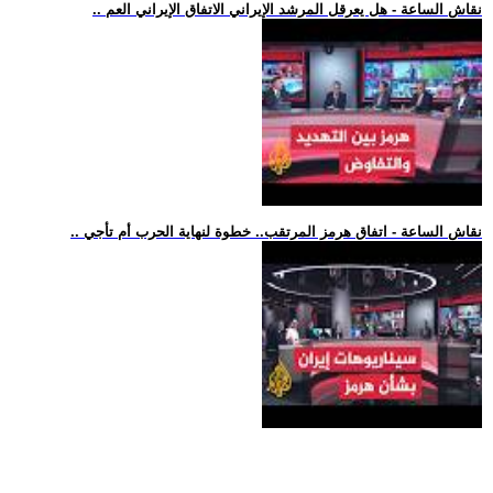
.. نقاش الساعة - هل يعرقل المرشد الإيراني الاتفاق الإيراني العم
.. نقاش الساعة - اتفاق هرمز المرتقب.. خطوة لنهاية الحرب أم تأجي