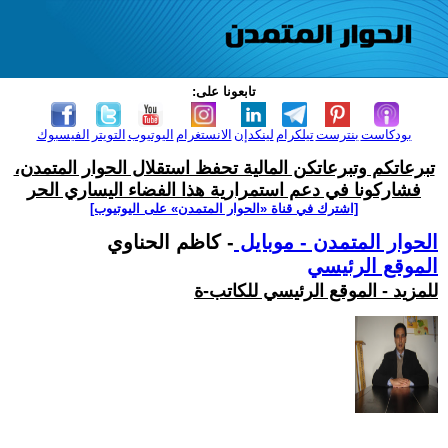
تابعونا على:
بودكاست
بنترست
تيلكرام
لينكدإن
الانستغرام
اليوتيوب
التويتر
الفيسبوك
تبرعاتكم وتبرعاتكن المالية تحفظ استقلال الحوار المتمدن،
فشاركونا في دعم استمرارية هذا الفضاء اليساري الحر
[اشترك في قناة ‫«الحوار المتمدن» على اليوتيوب]
الحوار المتمدن - موبايل
- كاظم الحناوي
الموقع الرئيسي
للمزيد - الموقع الرئيسي للكاتب-ة