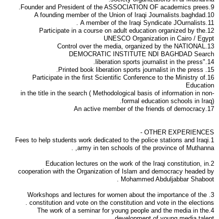
9.Founder and President of the ASSOCIATION OF academics prees.
10.A founding member of the Union of Iraqi Journalists.baghdad
11.A member of the Iraqi Syndicate JOurnalists .
12.Participate in a course on adult education organized by the
UNESCO Organization in Cairo / Egypt
13.Control over the media, organized by the NATIONAL
DEMOCRATIC INSTITUTE NDI BAGHDAD Search
14."liberation sports journalist in the press.
15. Printed book liberation sports journalist in the press.
16.Participate in the first Scientific Conference to the Ministry of
Education
in the title in the search ( Methodological basis of information in non-
formal education schools in Iraq).
17.An active member of the friends of democracy
OTHER EXPERIENCES -
1.Fees to help students work dedicated to the police stations and Iraqi
army in ten schools of the province of Muthanna, .
2.Education lectures on the work of the Iraqi constitution, in
cooperation with the Organization of Islam and democracy headed by
Mohammed Abduljabbar Shaboot .
3. Workshops and lectures for women about the importance of the
constitution and vote on the constitution and vote in the elections .
4.The work of a seminar for young people and the media in the
development of young media talent