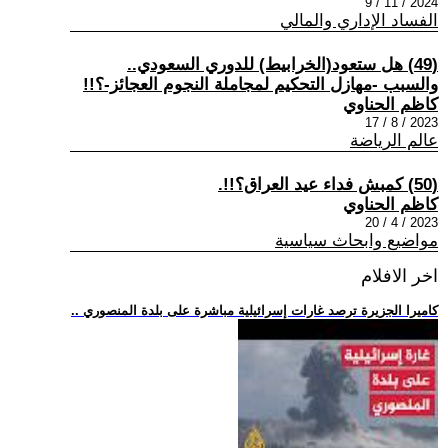
2024 / 11 / 9
الفساد الإداري والمالي
(49) هل ستعود(الخرابيط) للدوري السعودي..
والسبب -مهازل التحكيم لمجاملة النجوم العجائز-؟!!
كاظم الحناوي
2023 / 8 / 17
عالم الرياضة
(50) كمبش فداء عيد العراق؟!!.
كاظم الحناوي
2023 / 4 / 20
مواضيع وابحاث سياسية
اخر الافلام
.. كاميرا الجزيرة ترصد غارات إسرائيلية مباشرة على بلدة المنصوري