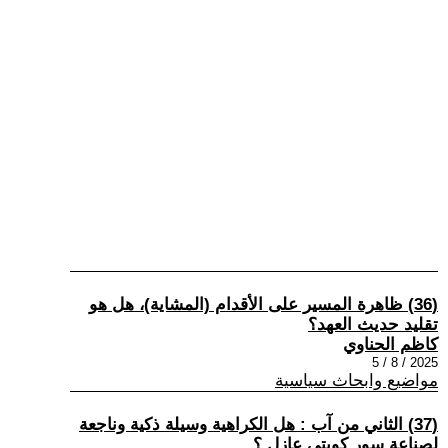
(36) ظاهرة المسير على الأقدام (المشاية)، هل هو
تقليد حديث العهد؟
كاظم الحناوي
2025 / 8 / 5
مواضيع وابحاث سياسية
(37) الثاني من آب : هل الكراهية وسيلة ذكية وناجعة
لصناعة سور كويتي عازل ؟