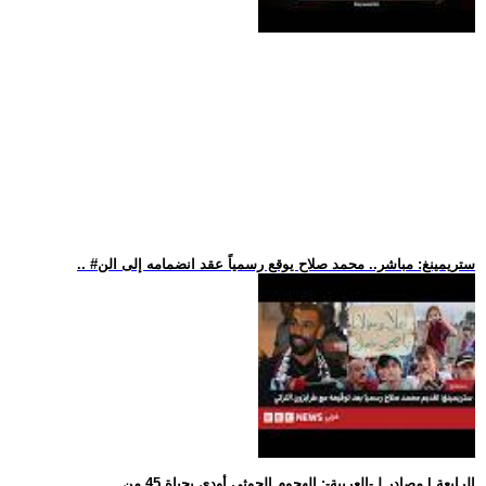
.. #ستريمينغ: مباشر.. محمد صلاح يوقع رسمياً عقد انضمامه إلى الن
.. الرابعة | مصادر لـ-العربية-: الهجوم الحوثي أودى بحياة 45 من