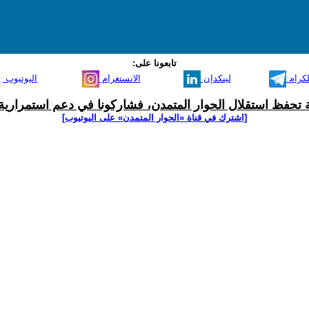
تابعونا على:
لكرام
لينكدإن
الانستغرام
اليوتيوب
ية تحفظ استقلال الحوار المتمدن، فشاركونا في دعم استمرارية 
[اشترك في قناة ‫«الحوار المتمدن» على اليوتيوب]