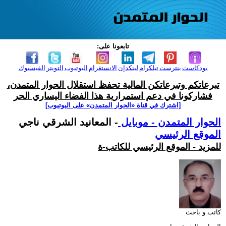
تابعونا على:
بودكاست
بنترست
تيلكرام
لينكدإن
الانستغرام
اليوتيوب
التويتر
الفيسبوك
تبرعاتكم وتبرعاتكن المالية تحفظ استقلال الحوار المتمدن،
فشاركونا في دعم استمرارية هذا الفضاء اليساري الحر
[اشترك في قناة ‫«الحوار المتمدن» على اليوتيوب]
الحوار المتمدن - موبايل
- المعانيد الشرقي ناجي
الموقع الرئيسي
للمزيد - الموقع الرئيسي للكاتب-ة
كاتب و باحث