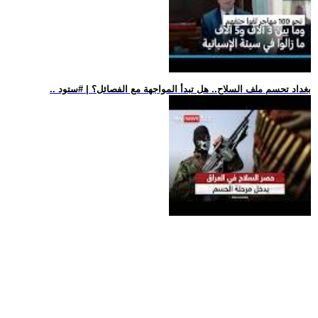
.. بغداد تحسم ملف السلاح.. هل تبدأ المواجهة مع الفصائل؟ | #ستود