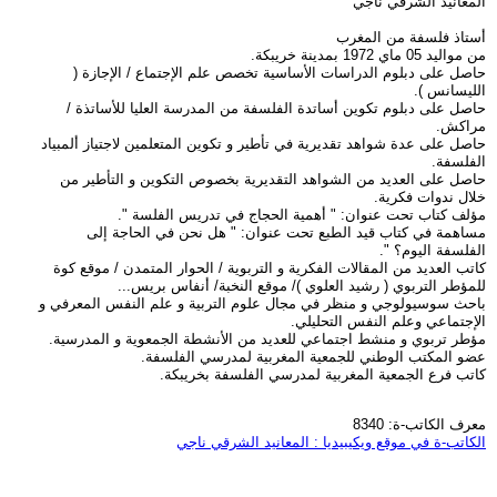
المعانيد الشرقي ناجي
أستاذ فلسفة من المغرب
من مواليد 05 ماي 1972 بمدينة خريبكة.
حاصل على دبلوم الدراسات الأساسية تخصص علم الإجتماع / الإجازة (
الليسانس ).
حاصل على دبلوم تكوين أساتدة الفلسفة من المدرسة العليا للأساتذة /
مراكش.
حاصل على عدة شواهد تقديرية في تأطير و تكوين المتعلمين لاجتياز ألمبياد
الفلسفة.
حاصل على العديد من الشواهد التقديرية بخصوص التكوين و التأطير من
خلال ندوات فكرية.
مؤلف كتاب تحت عنوان: " أهمية الحجاج في تدريس الفلسة ".
مساهمة في كتاب قيد الطبع تحت عنوان: " هل نحن في الحاجة إلى
الفلسفة اليوم؟ ".
كاتب العديد من المقالات الفكرية و التربوية / الحوار المتمدن / موقع كوة
للمؤطر التربوي ( رشيد العلوي )/ موقع النخبة/ أنفاس بريس...
باحث سوسيولوجي و منظر في مجال علوم التربية و علم النفس المعرفي و
الإجتماعي وعلم النفس التحليلي.
مؤطر تربوي و منشط اجتماعي للعديد من الأنشطة الجمعوية و المدرسية.
عضو المكتب الوطني للجمعية المغربية لمدرسي الفلسفة.
كاتب فرع الجمعية المغربية لمدرسي الفلسفة بخريبكة.
معرف الكاتب-ة: 8340
الكاتب-ة في موقع ويكيبيديا : المعانيد الشرقي ناجي