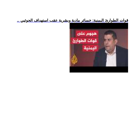
.. قوات الطوارئ اليمنية: خسائر مادية وبشرية عقب استهداف الحوثيي