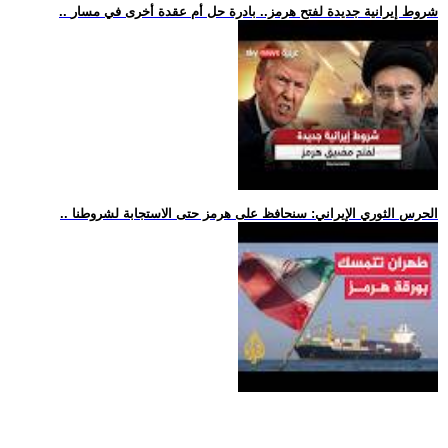
.. شروط إيرانية جديدة لفتح هرمز.. بادرة حل أم عقدة أخرى في مسار
.. الحرس الثوري الإيراني: سنحافظ على هرمز حتى الاستجابة لشروطنا