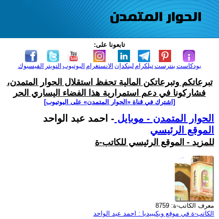
تابعونا على:
بودكاست
بنترست
تيلكرام
لينكدإن
الانستغرام
اليوتيوب
التويتر
الفيسبوك
تبرعاتكم وتبرعاتكن المالية تحفظ استقلال الحوار المتمدن،
فشاركونا في دعم استمرارية هذا الفضاء اليساري الحر
[اشترك في قناة ‫«الحوار المتمدن» على اليوتيوب]
الحوار المتمدن - موبايل
- احمد عبد الواحد
الموقع الرئيسي
للمزيد - الموقع الرئيسي للكاتب-ة
معرف الكاتب-ة: 8759
الكاتب-ة في موقع ويكيبيديا : احمد عبد الواحد