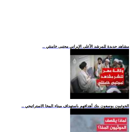
.. مشاهد جديدة للمرشد الأعلى الإيراني مجتبى خامنئي
.. الحوثيون يوسعون بنك أهدافهم باستهداف ميناء المخا الاستراتيجي