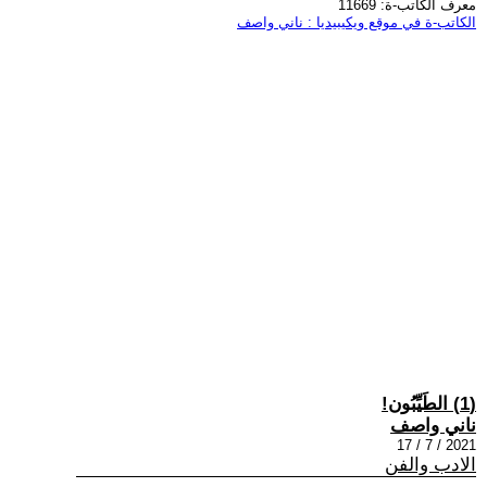
معرف الكاتب-ة: 11669
الكاتب-ة في موقع ويكيبيديا : ناني واصف
(1) الطَيِّبُون!
ناني واصف
2021 / 7 / 17
الادب والفن