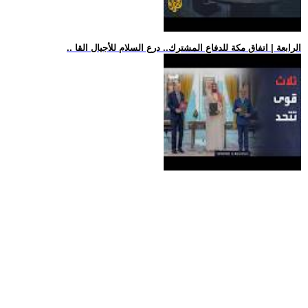
.. الرابعة | اتفاق مكة للدفاع المشترك.. درع السلام للأجيال القا