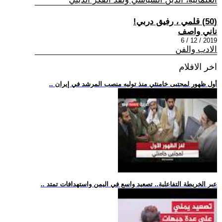
(50) قلمي ، رفيق دربي!
ناني واصف
2019 / 12 / 6
الادب والفن
اخر الافلام
.. أول ظهور لمجتبى خامنئي منذ توليه منصب المرشد في إيران
.. عبر الخريطة التفاعلية.. تصعيد واسع في اليمن واستهدافات تمتد