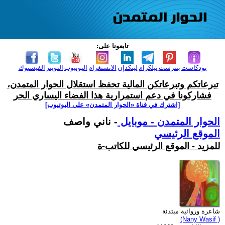
تابعونا على:
بودكاست
بنترست
تيلكرام
لينكدإن
الانستغرام
اليوتيوب
التويتر
الفيسبوك
تبرعاتكم وتبرعاتكن المالية تحفظ استقلال الحوار المتمدن،
فشاركونا في دعم استمرارية هذا الفضاء اليساري الحر
[اشترك في قناة ‫«الحوار المتمدن» على اليوتيوب]
الحوار المتمدن - موبايل
- ناني واصف
الموقع الرئيسي
للمزيد - الموقع الرئيسي للكاتب-ة
شاعرة وروائية مبتدئة
(Nany Wasif )