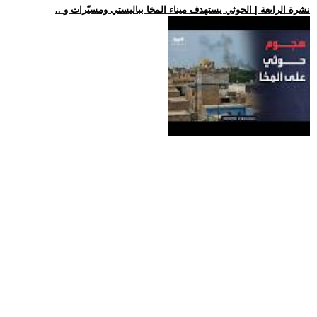
.. نشرة الرابعة | الحوثي يستهدف ميناء المخا بباليستي ومسيّرات و