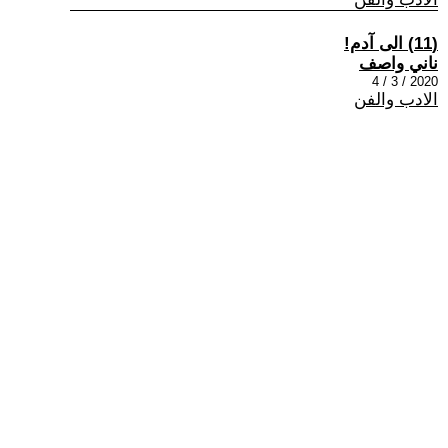
(11) الى آدم!
ناني واصف
2020 / 3 / 4
الادب والفن