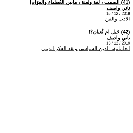
(41) الصمت ، لُغة ولَعنة ، مابين العُظماء والعوَام!
ناني واصف
2019 / 12 / 15
الادب والفن
(42) حَبل ام ثُعبان؟!
ناني واصف
2019 / 12 / 13
العلمانية، الدين السياسي ونقد الفكر الديني