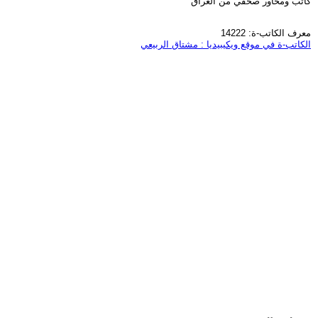
كاتب ومحاور صحفي من العراق
معرف الكاتب-ة: 14222
الكاتب-ة في موقع ويكيبيديا : مشتاق الربيعي