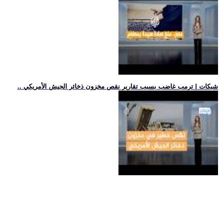
.. شبكات | ترمب غاضب بسبب تقارير نقص مخزون ذخائر الجيش الأمريكي