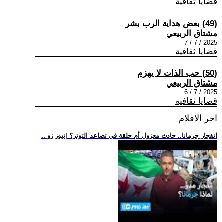
قضايا ثقافية
(49) بعض هداية الرب بشر
مشتاق الربيعي
2025 / 7 / 7
قضايا ثقافية
(50) حب الذات لا يهزم
مشتاق الربيعي
2025 / 7 / 6
قضايا ثقافية
اخر الافلام
.. انفجار جرمانا.. حادث معزول أم حلقة في تصاعد التوتر؟ |نيوز زو