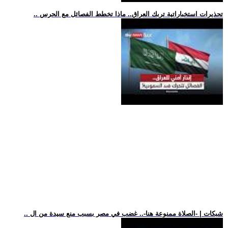
.. تحذيرات استخباراتية تربك العراق.. ماذا تخطط الفصائل مع الحرس
.. شبكات | -الصلاة ممنوعة هنا-.. غضب في مصر بسبب منع سيدة من ال