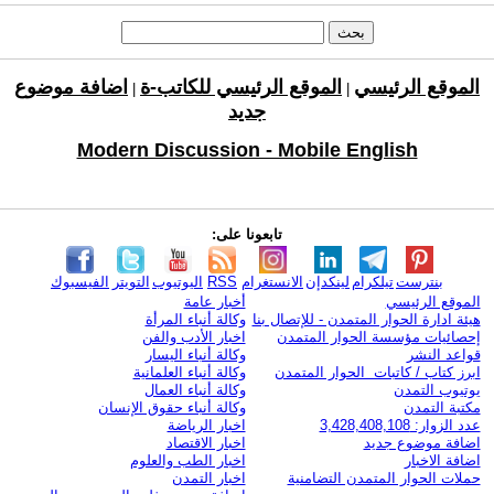
الموقع الرئيسي
الموقع الرئيسي للكاتب-ة
اضافة موضوع
|
|
جديد
Modern Discussion - Mobile English
تابعونا على:
بنترست
تيلكرام
لينكدإن
الانستغرام
RSS
اليوتيوب
التويتر
الفيسبوك
الموقع الرئيسي
أخبار عامة
هيئة ادارة الحوار المتمدن - للإتصال بنا
وكالة أنباء المرأة
إحصائيات مؤسسة الحوار المتمدن
اخبار الأدب والفن
قواعد النشر
وكالة أنباء اليسار
ابرز كتاب / كاتبات الحوار المتمدن
وكالة أنباء العلمانية
يوتيوب التمدن
وكالة أنباء العمال
مكتبة التمدن
وكالة أنباء حقوق الإنسان
عدد الزوار: 3,428,408,108
اخبار الرياضة
اضافة موضوع جديد
اخبار الاقتصاد
اضافة الاخبار
اخبار الطب والعلوم
حملات الحوار المتمدن التضامنية
اخبار التمدن