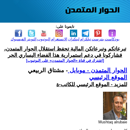
تابعونا على:
بودكاست
بنترست
تيلكرام
لينكدإن
الانستغرام
اليوتيوب
التويتر
الفيسبوك
تبرعاتكم وتبرعاتكن المالية تحفظ استقلال الحوار المتمدن،
فشاركونا في دعم استمرارية هذا الفضاء اليساري الحر
[اشترك في قناة ‫«الحوار المتمدن» على اليوتيوب]
الحوار المتمدن - موبايل
- مشتاق الربيعي
الموقع الرئيسي
للمزيد - الموقع الرئيسي للكاتب-ة
Mushtaq alrubaie