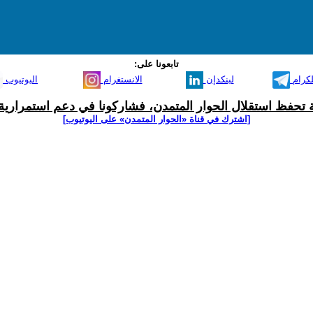
تابعونا على:
لكرام
لينكدإن
الانستغرام
اليوتيوب
ية تحفظ استقلال الحوار المتمدن، فشاركونا في دعم استمرارية 
[اشترك في قناة ‫«الحوار المتمدن» على اليوتيوب]