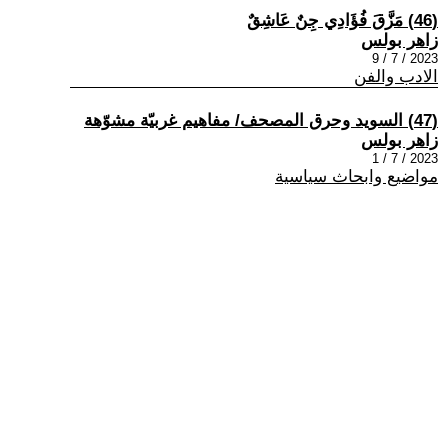
(46) مَزَّقَ فُؤَادِي جِنٌ عَاشِقٌ
زاهر بولس
2023 / 7 / 9
الادب والفن
(47) السويد وحرق المصحف/ مفاهيم غربيّة مشوّهة
زاهر بولس
2023 / 7 / 1
مواضيع وابحاث سياسية