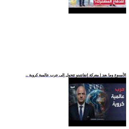
.. الأسبوع وما بعد | معركة إنفانتينو تتحول إلى حرب عالمية كروية