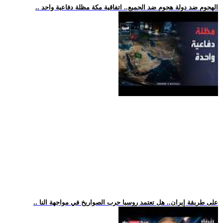
.. الهجوم ضد دولة هجوم ضد الجميع.. اتفاقية مكة مظلة دفاعية واحد
.. على طريقة إيران.. هل تعتمد روسيا حرب الصواريخ في مواجهة النا