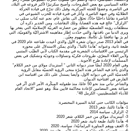
خلافه السياسي مع بعض الطروحات، وأصبح سكرتيرًا لأكبر فروعه في البلاد،
في الناصرة، وعضوًا للجنته المركزية، وقبل ذلك تدرّج في قيادة الحركة
الطلابيّة وفي جبهة الناصرة. وأثار في فترة قيادته للحزب الشيوعي في
الناصرة نقاشًا داخليًا حادًّا، تحوّل الى نقاش عام، نجم عنه كتاب سمّي ب
"الزلزال" عالج فيه هذه القضايا، وتلك النقاشات. ومن الجدير ذكره أن
منطلقات رؤيته الفلسفيّة تنطلق من حضارته العربيّة الإسلاميّة التي يفخر بها
ويرى الدنيا من نافذتها، والتي حدّدت إطار مفاهيمه الاشتراكيّة والقوميّة، التي
لم يرَ بها تناقضًا بل تكاملًا، بمفهوم معيّن..
في العام 2013 صدر ديوان شعره الأول والذي أعيدت طباعته عام 2020 في
طبعة ثانية، وعنوانه "هأنذا ثالثنا"، والذي يمكن الاستدلال على محوره
الرئيسي من الاقتباسات الشعرية في مقدمة الكتاب لأبي الطيّب المتنبي
ولأبي العلاء المعرّي، طروحات فكريّة وتساؤلات وجوديّة وتشكيك في بعض
المسلّمات لإعادة طرح الأجوبة..
وفي العام 2020 أيضّا صدر ديوانه الثاني " أستزيدك مولاي من خمر الكلام"
والذي يأخذ فيه الشاعر هذه المرّة منحى الرؤية الحسيّة مقابل الرؤية
الحدسيّة التي في ديوانه الاول، وأيضا يستدل على ذلك من اقتباسه ابن
الفارض في افتتاحية الديوان.
والشاعر نباتي منذ نحو 50 عامًا، منذ طفولته المبكّرة، الأمر الذي أثّر في
صياغة بعض المضامين كإعادة محاكمة قايين مثلًا. وهو عضو "الاتحاد العام
للأدباء الفلسطينيين- الكرمل 48".
مؤلفات الكاتب حتى كتابة السيرة المختصرة:
1- هأنذا ثالثنا، شعر 2013
2- الزلزال، سياسة 2014
3- أستزيدك مولاي من خمر الكلام، شعر 2020
4- هأنذا ثالثنا، طبعة ثانية، شعر 2020
5- العنف ووهم المناورة البرلمانيّة!، سياسة، 2020
6- بين الحتميّة والفردانيّة في صياغة النًّص، فلسفة، 2020