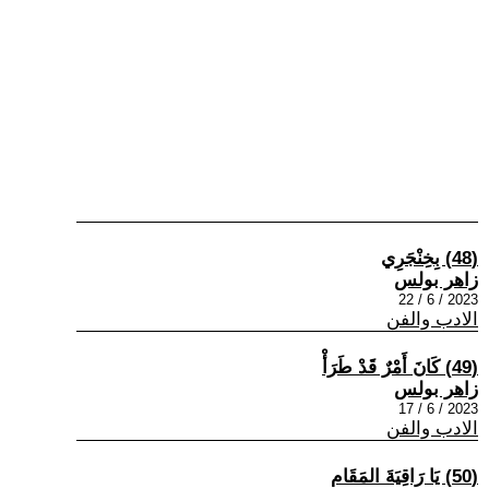
(48) بِخِنْجَرِي
زاهر بولس
2023 / 6 / 22
الادب والفن
(49) كَانَ أَمْرٌ قَدْ طَرَأْ
زاهر بولس
2023 / 6 / 17
الادب والفن
(50) يَا رَاقِيَةَ المَقَام