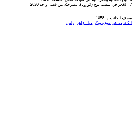
7- الحًجر في سفينة نوح (كورونا)، مسرحيّة من فصل واحد 2020
معرف الكاتب-ة: 1858
الكاتب-ة في موقع ويكيبيديا : زاهر بولس