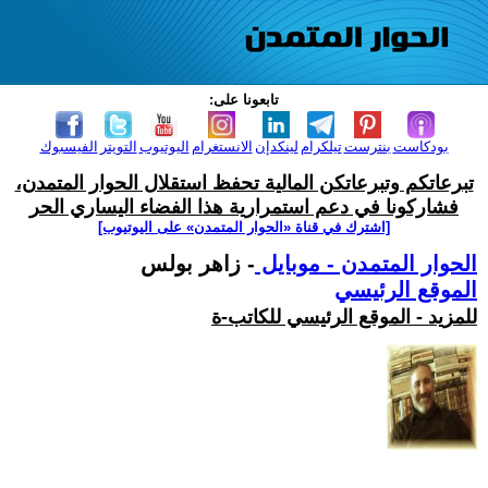
تابعونا على:
بودكاست
بنترست
تيلكرام
لينكدإن
الانستغرام
اليوتيوب
التويتر
الفيسبوك
تبرعاتكم وتبرعاتكن المالية تحفظ استقلال الحوار المتمدن،
فشاركونا في دعم استمرارية هذا الفضاء اليساري الحر
[اشترك في قناة ‫«الحوار المتمدن» على اليوتيوب]
الحوار المتمدن - موبايل
- زاهر بولس
الموقع الرئيسي
للمزيد - الموقع الرئيسي للكاتب-ة