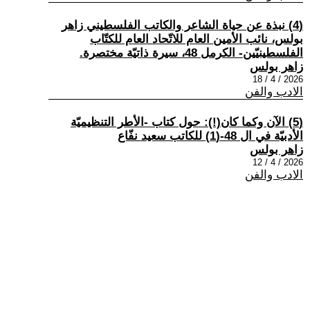
(4) نبذة عن حياة الشاعر والكاتب الفلسطيني زاهر
بولس، نائب الأمين العام للاتّحاد العام للكتّاب
الفلسطينيّين- الكرمل 48، سيرة ذاتيّة مختصرة.
زاهر بولس
2026 / 4 / 18
الادب والفن
(5) الآن وكما كان(!): حول كتاب -الأطر التنظيميّة
الأدبيّة في ال 48-(1) للكاتب سعيد نفّاع
زاهر بولس
2026 / 4 / 12
الادب والفن