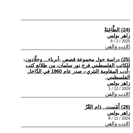
(24) الطَّاغِيَةْ
زاهر بولس
2025 / 2 / 8
الادب والفن
(25) دراسة حول مجموعة قصص -أبرياء... وجلّادون-
للكاتب الفلسطيني فرج نور سلمان، من طلائع كتب
-أدب المقاومة النثري-، صدر عام 1960 في الدّاخل
الفلسطيني.
زاهر بولس
2024 / 12 / 1
الادب والفن
(26) أَمْست.. دَام العِّزّ
زاهر بولس
2024 / 11 / 8
الادب والفن