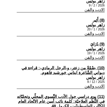
زاهر بولس
2026 / 2 / 9
الادب والفن
(8) أَثِير
زاهر بولس
2026 / 1 / 20
الادب والفن
(9) ذَرَايَ
زاهر بولس
2026 / 1 / 19
الادب والفن
(10) -ضُمّةٌ من زعتر- و-الرجل الرمادي-: قراءة في
ديواني الشّاعرة ايناس خورشيد فاهوم.
زاهر بولس
2025 / 12 / 9
الادب والفن
(11) يوم دراسي حول الأدب النِّسوي المحلّي وتجليّاته
في النُّظُم العلاجيّة: كلمة نائب أمين عام الاتّحاد العام
للكتّاب الفلسطينيّين- الكرمل 48