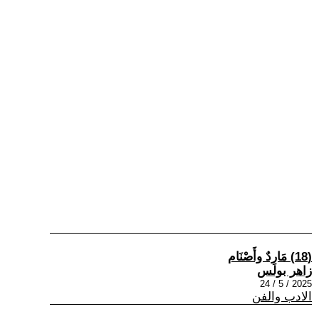
(18) مَارِدٌ وأَصْنَام
زاهر بولس
2025 / 5 / 24
الادب والفن