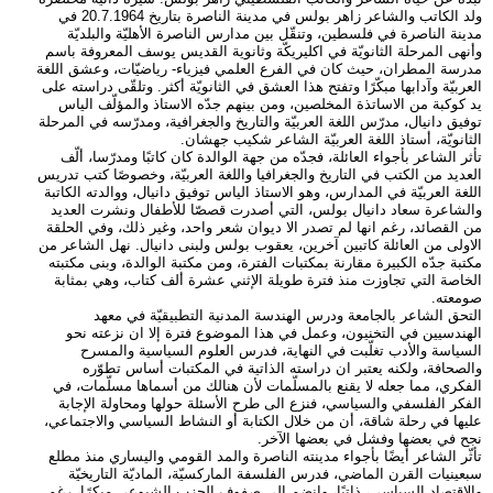
ولد الكاتب والشاعر زاهر بولس في مدينة الناصرة بتاريخ 20.7.1964 في
مدينة الناصرة في فلسطين، وتنقّل بين مدارس الناصرة الأهليّة والبلديّة
وأنهى المرحلة الثانويّة في اكليريكّة وثانوية القديس يوسف المعروفة باسم
مدرسة المطران، حيث كان في الفرع العلمي فيزياء- رياضيّات، وعشق اللغة
العربيّة وآدابها مبكّرًا وتفتح هذا العشق في الثانويّة أكثر. وتلقّى دراسته على
يد كوكبة من الاساتذة المخلصين، ومن بينهم جدّه الاستاذ والمؤلّف الياس
توفيق دانيال، مدرّس اللغة العربيّة والتاريخ والجغرافية، ومدرّسه في المرحلة
الثانويّة، أستاذ اللغة العربيّة الشاعر شكيب جهشان.
تأثر الشاعر بأجواء العائلة، فجدّه من جهة الوالدة كان كاتبًا ومدرّسا، ألّف
العديد من الكتب في التاريخ والجغرافيا واللغة العربيّة، وخصوصًا كتب تدريس
اللغة العربيّة في المدارس، وهو الاستاذ الياس توفيق دانيال، ووالدته الكاتبة
والشاعرة سعاد دانيال بولس، التي أصدرت قصصّا للأطفال ونشرت العديد
من القصائد، رغم انها لم تصدر الا ديوان شعر واحد، وغير ذلك، وفي الحلقة
الاولى من العائلة كاتبين آخرين، يعقوب بولس ولبنى دانيال. نهل الشاعر من
مكتبة جدّه الكبيرة مقارنة بمكتبات الفترة، ومن مكتبة الوالدة، وبنى مكتبته
الخاصة التي تجاوزت منذ فترة طويلة الإثني عشرة ألف كتاب، وهي بمثابة
صومعته.
التحق الشاعر بالجامعة ودرس الهندسة المدنية التطبيقيّة في معهد
الهندسيين في التخنيون، وعمل في هذا الموضوع فترة إلا ان نزعته نحو
السياسة والأدب تغلّبت في النهاية، فدرس العلوم السياسية والمسرح
والصحافة، ولكنه يعتبر ان دراسته الذاتية في المكتبات أساس تطوّره
الفكري، مما جعله لا يقنع بالمسلّمات لأن هنالك من أسماها مسلّمات، في
الفكر الفلسفي والسياسي، فنزع الى طرح الأسئلة حولها ومحاولة الإجابة
عليها في رحلة شاقة، أن من خلال الكتابة أو النشاط السياسي والاجتماعي،
نجح في بعضها وفشل في بعضها الآخر.
تأثّر الشاعر أيضًا بأجواء مدينته الناصرة والمد القومي واليساري منذ مطلع
سبعينيات القرن الماضي، فدرس الفلسفة الماركسيّة، الماديّة التاريخيّة
والاقتصاد السياسي، ذاتيًا، وانضم الى صفوف الحزب الشيوعي مبكرًا، رغم