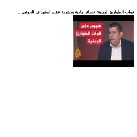
.. قوات الطوارئ اليمنية: خسائر مادية وبشرية عقب استهداف الحوثيي