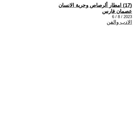
(17) امطار ألرصاص وحرية الانسان
عصمان فارس
2023 / 8 / 6
الادب والفن