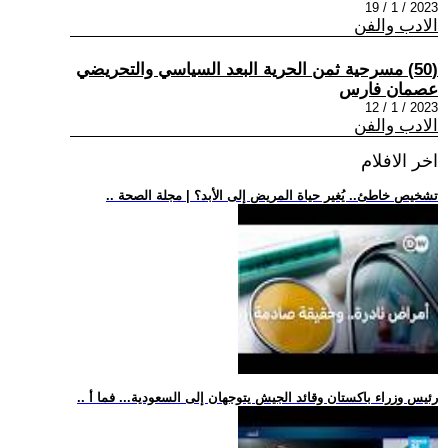
2023 / 1 / 19
الادب والفن
(50) مسرحية ثمن الحرية البعد السياسي والتحريضي
عصمان فارس
2023 / 1 / 12
الادب والفن
اخر الافلام
.. تشخيص خاطئ.. يُغير حياة المريض إلى الأبد؟ | مجلة الصحة
.. رئيس وزراء باكستان وقائد الجيش يتوجهان إلى السعودية... فما أ