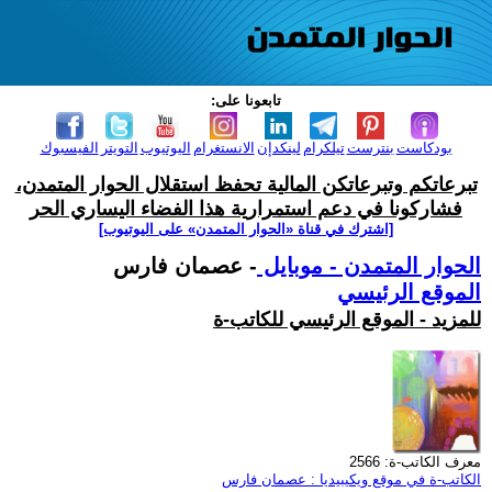
تابعونا على:
بودكاست
بنترست
تيلكرام
لينكدإن
الانستغرام
اليوتيوب
التويتر
الفيسبوك
تبرعاتكم وتبرعاتكن المالية تحفظ استقلال الحوار المتمدن،
فشاركونا في دعم استمرارية هذا الفضاء اليساري الحر
[اشترك في قناة ‫«الحوار المتمدن» على اليوتيوب]
الحوار المتمدن - موبايل
- عصمان فارس
الموقع الرئيسي
للمزيد - الموقع الرئيسي للكاتب-ة
معرف الكاتب-ة: 2566
الكاتب-ة في موقع ويكيبيديا : عصمان فارس