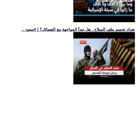
.. بغداد تحسم ملف السلاح.. هل تبدأ المواجهة مع الفصائل؟ | #ستود