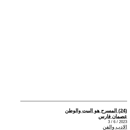
(24) المسرح هو البيت والوطن
عصمان فارس
2023 / 6 / 3
الادب والفن