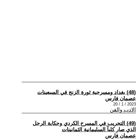
(48) بغداد ومسرحية ثورة الزنج في السبعينات
عصمان فارس
2023 / 1 / 20
الادب والفن
(49) التجريب في المسرح الكردي وحكاية الرجل
الذي صار كلبآ السليمانية الثمانينات
عصمان فارس