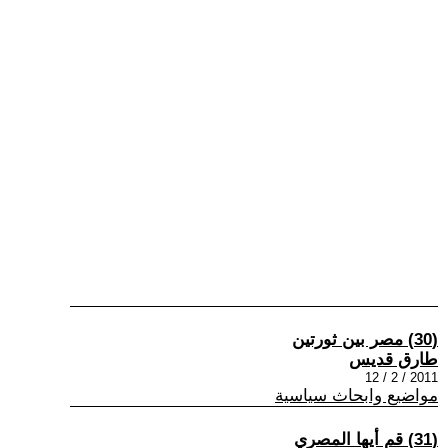
(30) مصر بين ثورتين
طارق قديس
2011 / 2 / 12
مواضيع وابحاث سياسية
(31) قم أيها المصري