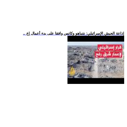
.. إذاعة الجيش الإسرائيلي: نتنياهو وكاتس وافقا على بدء أعمال إع