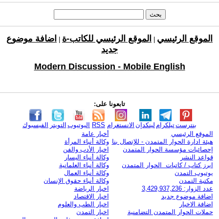
الموقع الرئيسي
الموقع الرئيسي للكاتب-ة
اضافة موضوع
|
|
جديد
Modern Discussion - Mobile English
تابعونا على:
بنترست
تيلكرام
لينكدإن
الانستغرام
RSS
اليوتيوب
التويتر
الفيسبوك
الموقع الرئيسي
أخبار عامة
هيئة ادارة الحوار المتمدن - للإتصال بنا
وكالة أنباء المرأة
إحصائيات مؤسسة الحوار المتمدن
اخبار الأدب والفن
قواعد النشر
وكالة أنباء اليسار
ابرز كتاب / كاتبات الحوار المتمدن
وكالة أنباء العلمانية
يوتيوب التمدن
وكالة أنباء العمال
مكتبة التمدن
وكالة أنباء حقوق الإنسان
عدد الزوار: 3,429,937,236
اخبار الرياضة
اضافة موضوع جديد
اخبار الاقتصاد
اضافة الاخبار
اخبار الطب والعلوم
حملات الحوار المتمدن التضامنية
اخبار التمدن