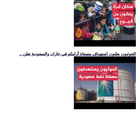
.. الحوثيون يعلنون استهداف مصفاة أرامكو في جازان والسعودية تعلن