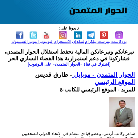
تابعونا على:
بودكاست
بنترست
تيلكرام
لينكدإن
الانستغرام
اليوتيوب
التويتر
الفيسبوك
تبرعاتكم وتبرعاتكن المالية تحفظ استقلال الحوار المتمدن،
فشاركونا في دعم استمرارية هذا الفضاء اليساري الحر
[اشترك في قناة ‫«الحوار المتمدن» على اليوتيوب]
الحوار المتمدن - موبايل
- طارق قديس
الموقع الرئيسي
للمزيد - الموقع الرئيسي للكاتب-ة
شاعر وكاتب أردني، وعضو قيادي متقدّم في الاتحاد الدولي للصحفيين