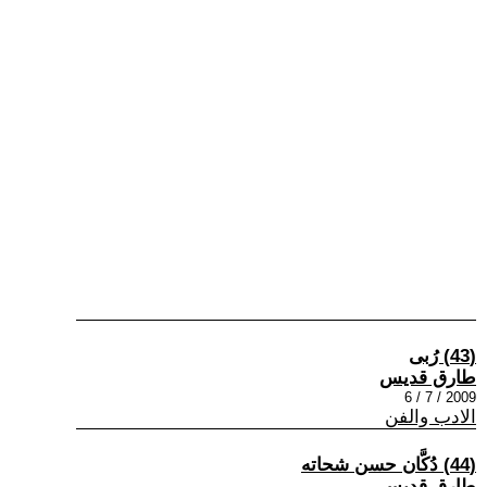
(43) رُبى
طارق قديس
2009 / 7 / 6
الادب والفن
(44) دُكَّان حسن شحاته
طارق قديس