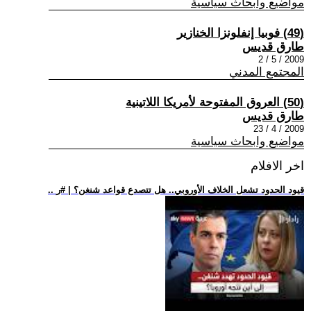
مواضيع وابحاث سياسية
(49) فوبيا إنفلونزا الخنازير
طارق قديس
2009 / 5 / 2
المجتمع المدني
(50) العروق المفتوحة لأمريكا اللاتينية
طارق قديس
2009 / 4 / 23
مواضيع وابحاث سياسية
اخر الافلام
.. قيود الحدود تشعل الخلاف الأوروبي.. هل تتصدع قواعد شنغن؟ | #ر