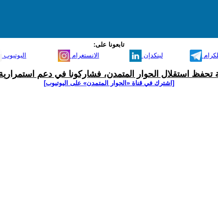
تابعونا على:
لكرام
لينكدإن
الانستغرام
اليوتيوب
ية تحفظ استقلال الحوار المتمدن، فشاركونا في دعم استمرارية 
[اشترك في قناة ‫«الحوار المتمدن» على اليوتيوب]