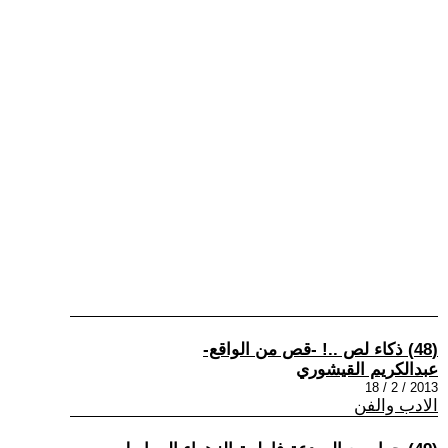
(48) ذكاء لص ..! -قص من الواقع-
عبدالكريم القيشوري
2013 / 2 / 18
الادب والفن