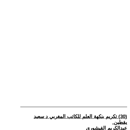
(30) تكريم بنكهة العلم للكاتب المغربي د سعيد
يقطين.
عبدالكريم القيشوري