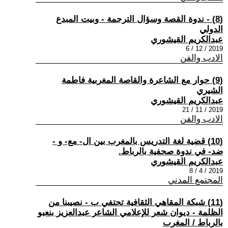
(8) - ندوة القصة وسؤال الترجمة - وبيت المبدع
الدولي
عبدالكريم القيشوري
2019 / 12 / 6
الادب والفن
(9) حوار مع الشاعرة والقاصة المغربية فاطمة
الشيري
عبدالكريم القيشوري
2019 / 11 / 21
الادب والفن
(10) قضية لغة التدريس بالمغرب بين ال- مع- و -
ضد- في ندوة صحفية بالرباط.
عبدالكريم القيشوري
2019 / 4 / 8
المجتمع المدني
(11) شبكة المقاهي الثقافية تحتفي ب - نصيبنا من
الظلمة - ديوان شعر للإعلامي الشاعر عبدالعزيز بنعبو
بالرباط / المغرب