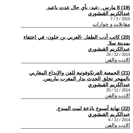
(19) 8 مارس. -عيد- بأي حال عدت ياعيد.
عبدالكريم القيشوري
2015 / 3 / 7
مقابلات و حوارات
(20) كاتب أدب الطفل -العربي بن جلون- في احتفاء
بمدينة سلا.
عبدالكريم القيشوري
2014 / 12 / 29
الادب والفن
(21) الجمعية الفرنكوفونية للفن والإبداع المغاربي
بالمهجر تخلق الحدث بدار المغرب بباريس.
عبدالكريم القيشوري
2014 / 11 / 25
الادب والفن
(22) نهاية أسبوع باذخة لبيت المبدع.
عبدالكريم القيشوري
2014 / 11 / 6
الادب والفن