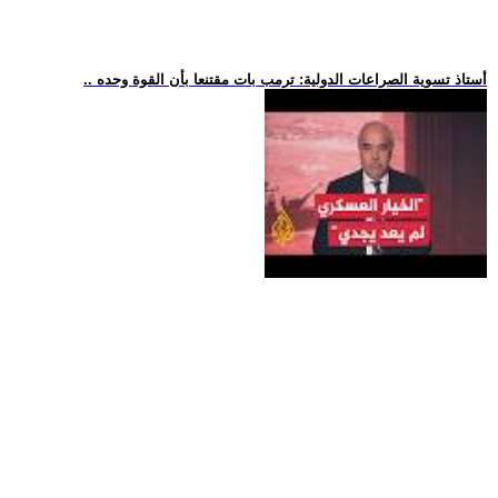
.. أستاذ تسوية الصراعات الدولية: ترمب بات مقتنعا بأن القوة وحده