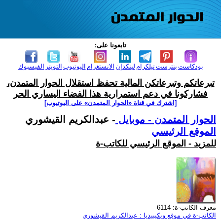
تابعونا على:
بودكاست
بنترست
تيلكرام
لينكدإن
الانستغرام
اليوتيوب
التويتر
الفيسبوك
تبرعاتكم وتبرعاتكن المالية تحفظ استقلال الحوار المتمدن،
فشاركونا في دعم استمرارية هذا الفضاء اليساري الحر
[اشترك في قناة ‫«الحوار المتمدن» على اليوتيوب]
الحوار المتمدن - موبايل
- عبدالكريم القيشوري
الموقع الرئيسي
للمزيد - الموقع الرئيسي للكاتب-ة
معرف الكاتب-ة: 6114
الكاتب-ة في موقع ويكيبيديا : عبدالكريم القيشوري