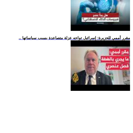
.. مقرر أممي للجزيرة: إسرائيل تواجه عزلة متصاعدة بسبب سياساتها