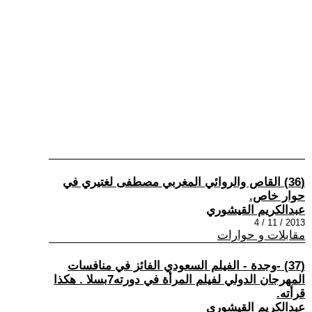
(36) القاص والروائي المغربي مصطفى لغتيري في
حوار خاص.
عبدالكريم القيشوري
2013 / 11 / 4
مقابلات و حوارات
(37) -وجدة - الفيلم السعودي الفائز في منافسات
المهرجان الدولي لفيلم المرأة في دورته7بسلا . هكذا
قرأته.
عبدالكريم القيشوري