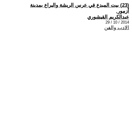
(23) بيت المبدع في عرس الريشة واليراع بمدينة
أزمور.
عبدالكريم القيشوري
2014 / 10 / 29
الادب والفن