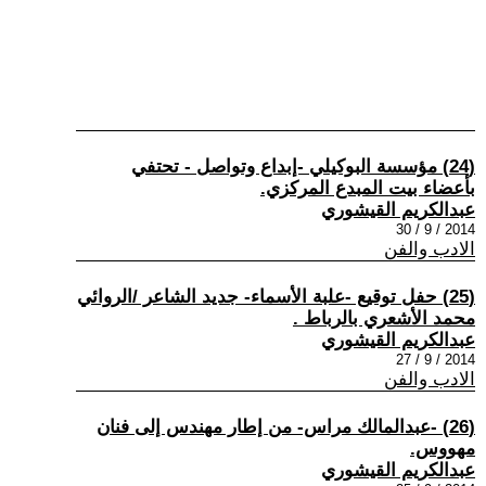
(24) مؤسسة البوكيلي -إبداع وتواصل - تحتفي
بأعضاء بيت المبدع المركزي.
عبدالكريم القيشوري
2014 / 9 / 30
الادب والفن
(25) حفل توقيع -علبة الأسماء- جديد الشاعر /الروائي
محمد الأشعري بالرباط .
عبدالكريم القيشوري
2014 / 9 / 27
الادب والفن
(26) -عبدالمالك مراس- من إطار مهندس إلى فنان
مهووس.
عبدالكريم القيشوري