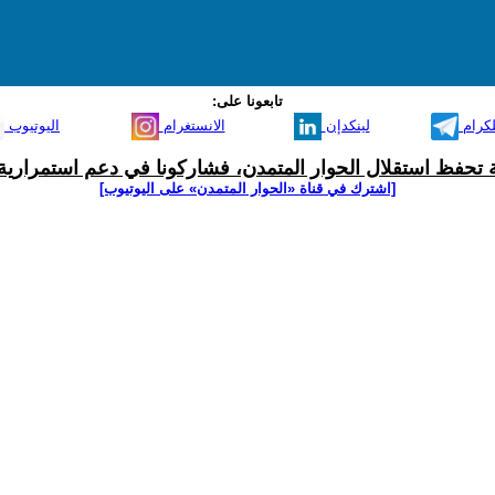
تابعونا على:
لكرام
لينكدإن
الانستغرام
اليوتيوب
ية تحفظ استقلال الحوار المتمدن، فشاركونا في دعم استمرارية 
[اشترك في قناة ‫«الحوار المتمدن» على اليوتيوب]