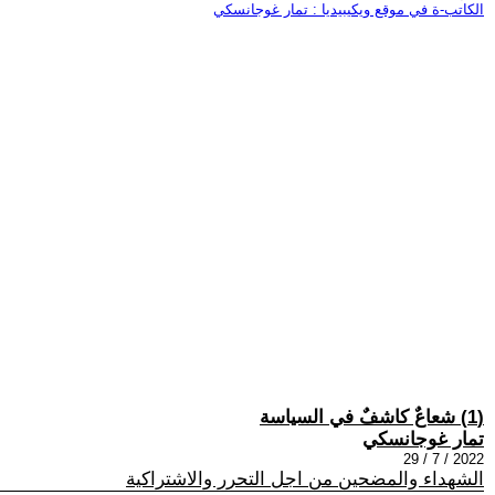
الكاتب-ة في موقع ويكيبيديا : تمار غوجانسكي
(1) شعاعٌ كاشفٌ في السياسة
تمار غوجانسكي
2022 / 7 / 29
الشهداء والمضحين من اجل التحرر والاشتراكية