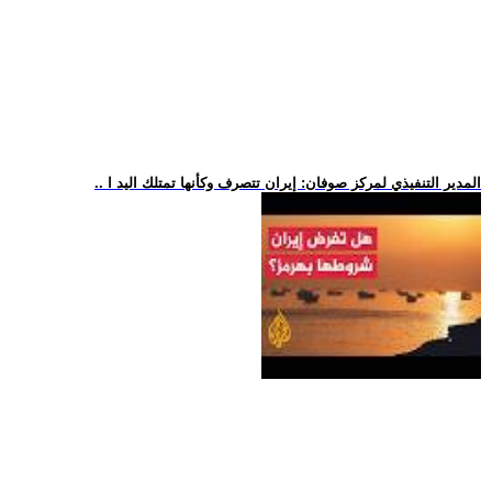
.. المدير التنفيذي لمركز صوفان: إيران تتصرف وكأنها تمتلك اليد ا