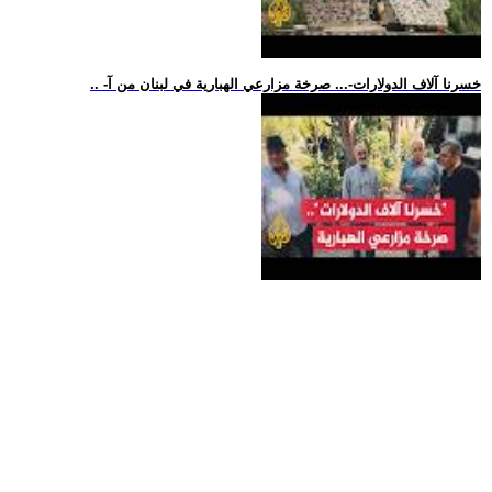
.. -خسرنا آلاف الدولارات-... صرخة مزارعي الهبارية في لبنان من آ