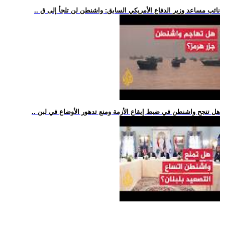
.. نائب مساعد وزير الدفاع الأمريكي السابق: واشنطن لن تلجأ إلى ق
.. هل تنجح واشنطن في ضبط إيقاع الأزمة ومنع تدهور الأوضاع في لبن