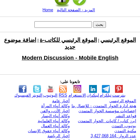
المزيد - الصفحة التالية
Home
الموقع الرئيسي
الموقع الرئيسي للكاتب-ة
اضافة موضوع
|
|
جديد
Modern Discussion - Mobile English
تابعونا على:
بنترست
تيلكرام
لينكدإن
الانستغرام
RSS
اليوتيوب
التويتر
الفيسبوك
الموقع الرئيسي
أخبار عامة
هيئة ادارة الحوار المتمدن - للإتصال بنا
وكالة أنباء المرأة
إحصائيات مؤسسة الحوار المتمدن
اخبار الأدب والفن
قواعد النشر
وكالة أنباء اليسار
ابرز كتاب / كاتبات الحوار المتمدن
وكالة أنباء العلمانية
يوتيوب التمدن
وكالة أنباء العمال
مكتبة التمدن
وكالة أنباء حقوق الإنسان
عدد الزوار: 3,427,068,164
اخبار الرياضة