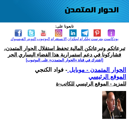
تابعونا على:
بودكاست
بنترست
تيلكرام
لينكدإن
الانستغرام
اليوتيوب
التويتر
الفيسبوك
تبرعاتكم وتبرعاتكن المالية تحفظ استقلال الحوار المتمدن،
فشاركونا في دعم استمرارية هذا الفضاء اليساري الحر
[اشترك في قناة ‫«الحوار المتمدن» على اليوتيوب]
الحوار المتمدن - موبايل
- فواد الكنجي
الموقع الرئيسي
للمزيد - الموقع الرئيسي للكاتب-ة