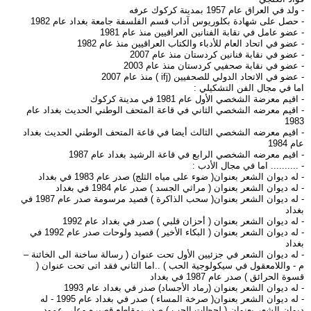
- ولد في العراق عام 1957 بمدينة كركوك عرفه
- حصل على شهادة بكلوريوس آداب قسم الفلسفة جامعة بغداد عام 1982
- عضو عامل في نقابة الفنانين العراقيين منذ عام 1981
- عضو في اتحاد العام للأدباء والكتاب العراقيين منذ عام 1982
- عضو في نقابة فنانين كردستان منذ عام 2007
- عضو في نقابة صحفيي كردستان منذ عام 2003
- عضو في الاتحاد الدولي للصحفيين (ifj ) منذ عام 2007
اما في مجال الفن التشكيلي :
- اقيم معرضة الشخصي الأول عام 1981 في مدينة كركوك
- اقيم معرضه الشخصي الثاني في قاعة المتحف الوطني الحديث بغداد عام
1983
- اقيم معرضه الشخصي الثالث أيضا في قاعة المتحف الوطني الحديث بغداد
عام 1984
- اقيم معرضه الشخصي الرابع في قاعة الرشيد بغداد عام 1987
- .......... اما في مجال الأدب :
- له ديوان الشعر بعنوان( ضوء على مياه الثلج) صدر عام 1983 في بغداد
- له ديوان الشعر بعنوان ( مراثي الجسد ) صدر عام 1984 في بغداد
- له ديوان الشعر بعنوان( سحب الذاكرة ) قصيد مرسومة صدر عام 1987 في
بغداد
- له ديوان الشعر بعنوان ( أحزان قلبي ) صدر في بغداد عام 1992
- له ديوان الشعر بعنوان ( البكاء الأخير ) قصيد ولوحات صدر عام 1992 في
بغداد
- له ديوان الشعر في جزئيين الأول تحت عنوان ( رسالة ساخنة الى الخائنة –
م - واللامعقول في سيكولوجية الحب ) ..اما الثاني فقد اتى تحت عنوان (
قسوة الحرائق ) صدر عام 1987 في بغداد
- له ديوان الشعر بعنوان (رماد الأجساد) صدر في بغداد عام 1993
- له ديوان الشعر بعنوان( صرخة المساء ) صدر في بغداد عام 1995 - له
ديوان الشعر بعنوان ( لحظات الحب ) صدر بمقاطع قصيره وعلى عمود