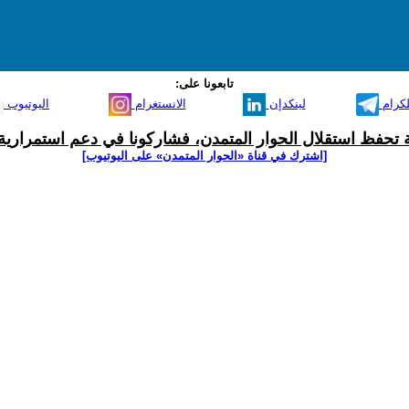
تابعونا على:
لكرام
لينكدإن
الانستغرام
اليوتيوب
ية تحفظ استقلال الحوار المتمدن، فشاركونا في دعم استمرارية 
[اشترك في قناة ‫«الحوار المتمدن» على اليوتيوب]