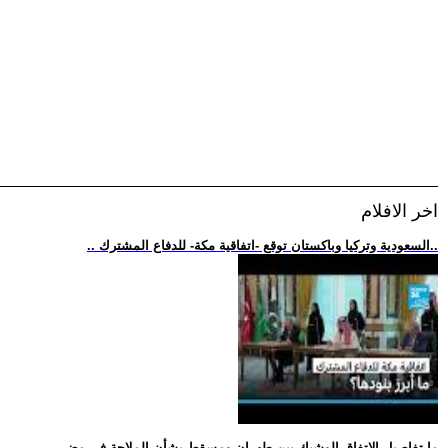
اخر الافلام
.. السعودية وتركيا وباكستان توقع -اتفاقية مكة- للدفاع المشترك..
.. ما تفاصيل الاتفاق الوشيك بين طهران ومسقط بشأن الملاحة في مضي