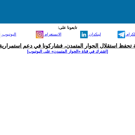
تابعونا على:
لكرام
لينكدإن
الانستغرام
اليوتيوب
ية تحفظ استقلال الحوار المتمدن، فشاركونا في دعم استمرارية 
[اشترك في قناة ‫«الحوار المتمدن» على اليوتيوب]