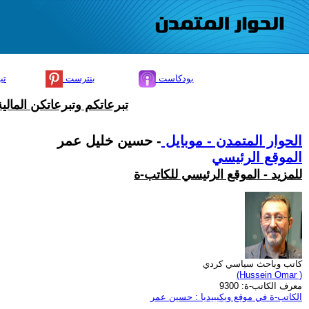
بودكاست
بنترست
تي
تبرعاتكم وتبرعاتكن المال
الحوار المتمدن - موبايل
- حسين خليل عمر
الموقع الرئيسي
للمزيد - الموقع الرئيسي للكاتب-ة
كاتب وباحث سياسي كردي
(Hussein Omar )
معرف الكاتب-ة: 9300
الكاتب-ة في موقع ويكيبيديا : حسين عمر