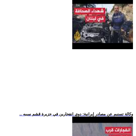
.. وكالة تسنيم عن مصادر إيرانية: دوي انفجارين في جزيرة قشم سببه