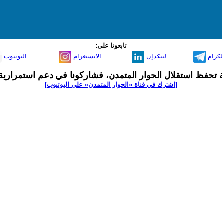
تابعونا على:
لكرام
لينكدإن
الانستغرام
اليوتيوب
ية تحفظ استقلال الحوار المتمدن، فشاركونا في دعم استمرارية 
[اشترك في قناة ‫«الحوار المتمدن» على اليوتيوب]