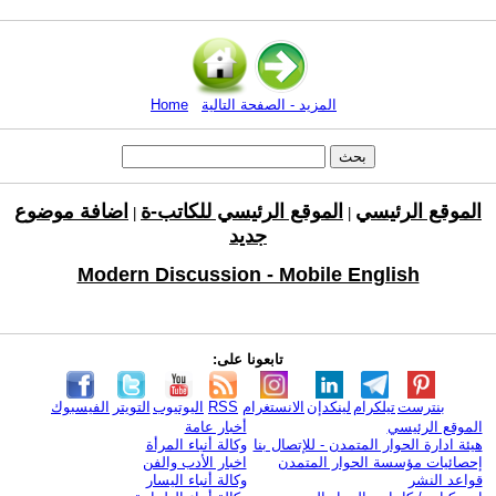
المزيد - الصفحة التالية
Home
الموقع الرئيسي
الموقع الرئيسي للكاتب-ة
اضافة موضوع
|
|
جديد
Modern Discussion - Mobile English
تابعونا على:
بنترست
تيلكرام
لينكدإن
الانستغرام
RSS
اليوتيوب
التويتر
الفيسبوك
الموقع الرئيسي
أخبار عامة
هيئة ادارة الحوار المتمدن - للإتصال بنا
وكالة أنباء المرأة
إحصائيات مؤسسة الحوار المتمدن
اخبار الأدب والفن
قواعد النشر
وكالة أنباء اليسار