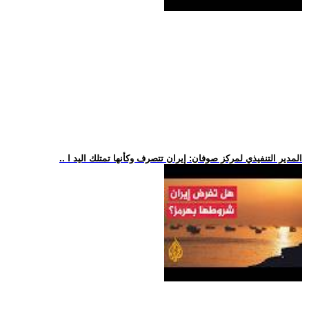
.. المدير التنفيذي لمركز صوفان: إيران تتصرف وكأنها تمتلك اليد ا