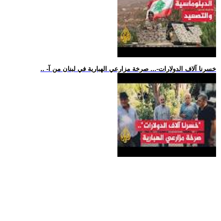
.. -خسرنا آلاف الدولارات-... صرخة مزارعي الهبارية في لبنان من آ