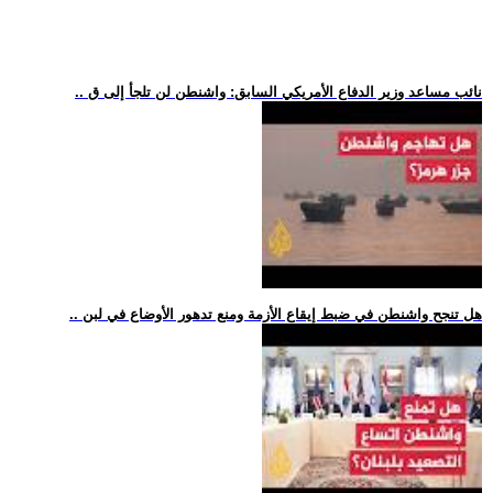
.. نائب مساعد وزير الدفاع الأمريكي السابق: واشنطن لن تلجأ إلى ق
.. هل تنجح واشنطن في ضبط إيقاع الأزمة ومنع تدهور الأوضاع في لبن