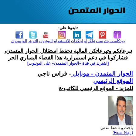
تابعونا على:
بودكاست
بنترست
تيلكرام
لينكدإن
الانستغرام
اليوتيوب
التويتر
الفيسبوك
تبرعاتكم وتبرعاتكن المالية تحفظ استقلال الحوار المتمدن،
فشاركونا في دعم استمرارية هذا الفضاء اليساري الحر
[اشترك في قناة ‫«الحوار المتمدن» على اليوتيوب]
الحوار المتمدن - موبايل
- فراس ناجي
الموقع الرئيسي
للمزيد - الموقع الرئيسي للكاتب-ة
باحث و ناشط مدني
(Firas Naji )