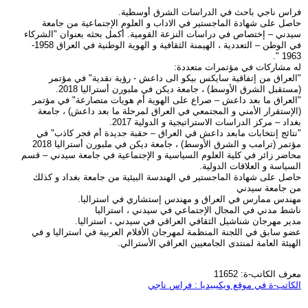
فراس ناجي باحث في الدراسات الشرق أوسطية.
حاصل على شهادة الماجستير في الاداب و العلوم الإجتماعية من جامعة
سيدني – إختصاص في دراسات النزعة القومية. أكمل بحثه بعنوان "الشركاء
في الوطن – التعددية ، الهيمنة الثقافية و الهوية الوطنية في العراق 1958-
1963 ".
له مشاركات في مؤتمرات متعددة:
"العراق من إتفاقية سايكس بيكو الى داعش - رؤية نقدية" في مؤتمر
(مستقبل الشرق الأوسط) ، جامعة ديكن في ملبورن أستراليا 2018.
"العراق ما بعد داعش – صراع على الهوية أم هويات متصارعة" في مؤتمر
(الإستقرار الأمني و المجتمعي في العراق لمرحلة ما بعد داعش) ، جامعة
بغداد – مركز الدراسات الاستراتيجية و الدولية 2017.
"نتائج إنتخابات مابعد داعش قي العراق – حقبة جديدة أم فجر كاذب" في
مؤتمر (ترامب و الشرق الأوسط) ، جامعة ديكن في ملبورن أستراليا 2018
محاضر زائر في كلية العلوم السياسية و الإجتماعية في جامعة سيدني – قسم
السياسة و العلاقات الدولية.
حاصل على شهادة الماجستير في الهندسة البيئية من جامعة بغداد و كذلك
من جامعة سيدني
مهندس ممارس في العراق و مهندس إستشاري في استراليا.
ناشط مدني في المجال الإجتماعي في سيدني ، استراليا
مدير مهرجان شناشيل الثقافي العراقي في سيدني ، استراليا.
عضو سابق في اللجنة المنظمة لمهرجان الأفلام العربية في استراليا و في
الهيئة العامة لمنتدى الجامعيين العراقي الأسترالي.
معرف الكاتب-ة: 11652
الكاتب-ة في موقع ويكيبيديا : فراس ناجي