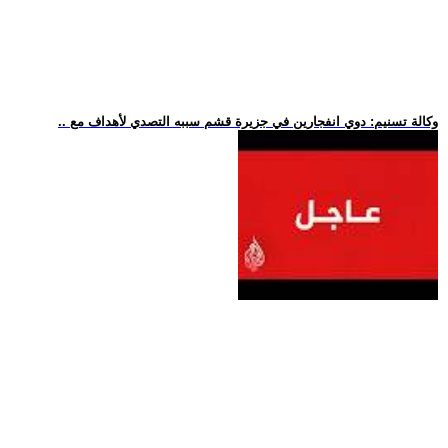
.. وكالة تسنيم: دوي انفجارين في جزيرة قشم سببه التصدي لأهداف مع