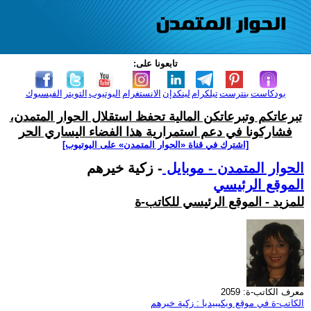
تابعونا على:
بودكاست
بنترست
تيلكرام
لينكدإن
الانستغرام
اليوتيوب
التويتر
الفيسبوك
تبرعاتكم وتبرعاتكن المالية تحفظ استقلال الحوار المتمدن،
فشاركونا في دعم استمرارية هذا الفضاء اليساري الحر
[اشترك في قناة ‫«الحوار المتمدن» على اليوتيوب]
الحوار المتمدن - موبايل
- زكية خيرهم
الموقع الرئيسي
للمزيد - الموقع الرئيسي للكاتب-ة
معرف الكاتب-ة: 2059
الكاتب-ة في موقع ويكيبيديا : زكية خيرهم