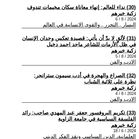
(30) نداء للعالم: إنهاء معاناة سكان مخيمات تندوف
زكية خيرهم
2024 / 8 / 6
اليسار , التحرر , والقوى الانسانية في العالم
(31) لألقٍ لا بدّ أن يأتي: قصيدة تعكس وجدان الإنسان
في ظل الأزمات للشاعر ماجد احمد دخيل
زكية خيرهم
2024 / 8 / 5
الادب والفن
(32) الصراع والهجرة في أدب سيمون سترانجر:
نظرة على ثلاثية الشباب
زكية خيرهم
2024 / 8 / 4
الادب والفن
(33) تكريم البروفسور جعفر عبد المهدي صاحب: رائد
الفلسفة السياسية في جامعة الزاوية
زكية خيرهم
2024 / 6 / 18
العلمانية، الدين السياسي ونقد الفكر الديني