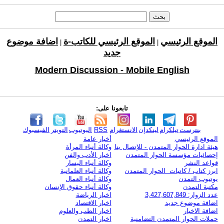
الموقع الرئيسي
الموقع الرئيسي للكاتب-ة
اضافة موضوع
|
|
جديد
Modern Discussion - Mobile English
تابعونا على:
بنترست
تيلكرام
لينكدإن
الانستغرام
RSS
اليوتيوب
التويتر
الفيسبوك
الموقع الرئيسي
أخبار عامة
هيئة ادارة الحوار المتمدن - للإتصال بنا
وكالة أنباء المرأة
إحصائيات مؤسسة الحوار المتمدن
اخبار الأدب والفن
قواعد النشر
وكالة أنباء اليسار
ابرز كتاب / كاتبات الحوار المتمدن
وكالة أنباء العلمانية
يوتيوب التمدن
وكالة أنباء العمال
مكتبة التمدن
وكالة أنباء حقوق الإنسان
عدد الزوار: 3,427,607,849
اخبار الرياضة
اضافة موضوع جديد
اخبار الاقتصاد
اضافة الاخبار
اخبار الطب والعلوم
حملات الحوار المتمدن التضامنية
اخبار التمدن