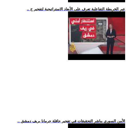
.. عبر الخريطة التفاعلية تعرف على الأبعاد الاستراتيجية لتفجير ح
.. الأمن السوري يباشر التحقيقات في تفجير حافلة جرمانا بريف دمشق