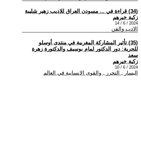
(34) قراءة في ... مسودن العراق للاديب زهير شليبة
زكية خيرهم
2024 / 6 / 14
الادب والفن
(35) تأثير المشاركة المغربية في منتدى أوسلو
للحرية: دور الدكتور لمام بوسيف والدكتورة زهرة
سعد
زكية خيرهم
2024 / 6 / 10
اليسار , التحرر , والقوى الانسانية في العالم