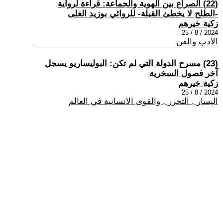
(22) الصراع بين الهوية والجماعة: قراءة لرواية
-الطلح لا يخطئ القبلة- للروائي بوزيد الغلى
زكية خيرهم
2024 / 8 / 25
الادب والفن
(23) مسرح الدولة التي لم تكن: البوليساريو يسجل
آخر فصول السخرية
زكية خيرهم
2024 / 8 / 25
اليسار , التحرر , والقوى الانسانية في العالم