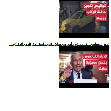
.. تصعيد سياسي ضد مسؤول أمريكي سابق على خلفية تحقيقات جائحة كور