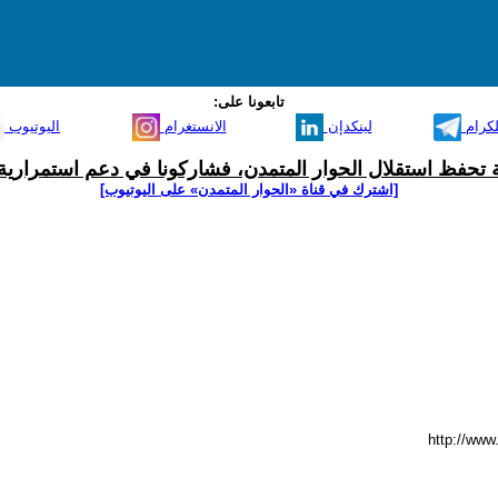
تابعونا على:
لكرام
لينكدإن
الانستغرام
اليوتيوب
ية تحفظ استقلال الحوار المتمدن، فشاركونا في دعم استمرارية 
[اشترك في قناة ‫«الحوار المتمدن» على اليوتيوب]