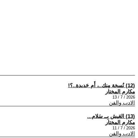
(12) نُسخة مِنك..، أَم جَديدة..؟!
مكارم المختار
2026 / 7 / 13
الادب والفن
(13) العَيش بِــ سَلام...
مكارم المختار
2026 / 7 / 11
الادب والفن