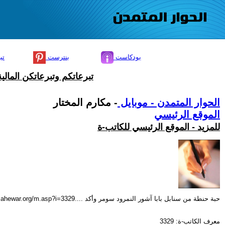
بودكاست
بنترست
تي
تبرعاتكم وتبرعاتكن المال
الحوار المتمدن - موبايل
- مكارم المختار
الموقع الرئيسي
للمزيد - الموقع الرئيسي للكاتب-ة
حبة حنطة من سنابل بابا آشور النمرود سومر وأكد ....http://www.ahewar.org/m.asp?i=3329
معرف الكاتب-ة: 3329