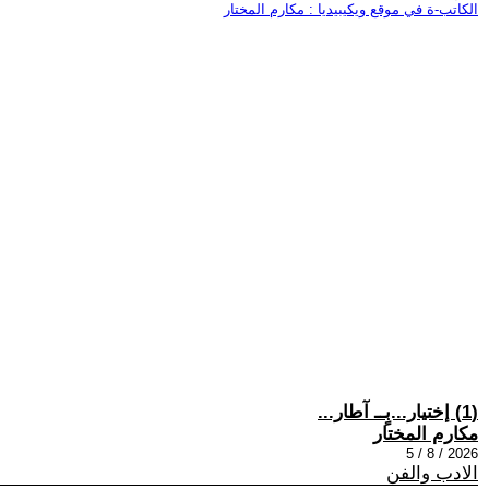
الكاتب-ة في موقع ويكيبيديا : مكارم المختار
(1) إختيار...بٍــ آطار...
مكارم المختار
2026 / 8 / 5
الادب والفن