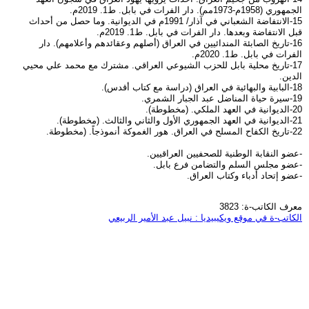
الجمهوري (1958م-1973مم). دار الفرات في بابل. ط1. 2019م.
15-الانتفاضة الشعباني في آذار/ 1991م في الديوانية. وما حصل من أحداث
قبل الانتفاضة وبعدها. دار الفرات في بابل. ط1. 2019م.
16-تاريخ الصابئة المندائيين في العراق (أصلهم وعقائدهم وأعلامهم). دار
الفرات في بابل. ط1. 2020م.
17-تاريخ محلية بابل للحزب الشيوعي العراقي. مشترك مع محمد علي محيي
الدين.
18-البابية والبهائية في العراق (دراسة مع كتاب أقدس).
19-سيرة حياة المناضل عبد الجبار الشمري.
20-الديوانية في العهد الملكي. (مخطوطة).
21-الديوانية في العهد الجمهوري الأول والثاني والثالث. (مخطوطة).
22-تاريخ الكفاح المسلح في العراق. هور الغموكة أنموذجاً. (مخطوطة.
-عضو النقابة الوطنية للصحفيين العراقيين.
-عضو مجلس السلم والتضامن فرع بابل.
-عضو إتحاد أدباء وكتاب العراق.
معرف الكاتب-ة: 3823
الكاتب-ة في موقع ويكيبيديا : نبيل عبد الأمير الربيعي