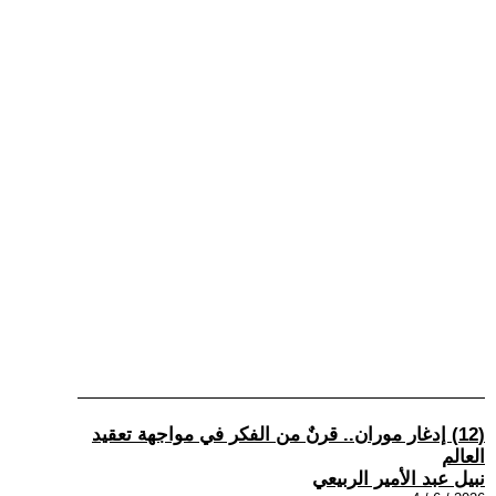
(12) إدغار موران.. قرنٌ من الفكر في مواجهة تعقيد
العالم
نبيل عبد الأمير الربيعي