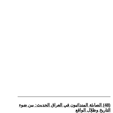
(48) الصابئة المندائيون في العراق الحديث: بين ضوء
التاريخ وظلال الواقع