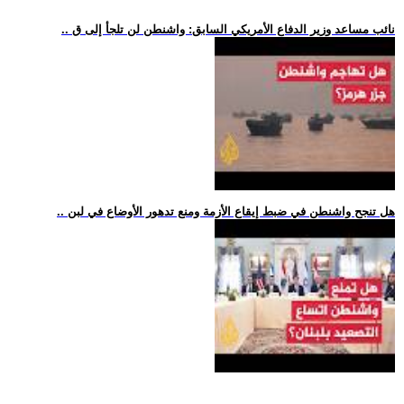
.. نائب مساعد وزير الدفاع الأمريكي السابق: واشنطن لن تلجأ إلى ق
.. هل تنجح واشنطن في ضبط إيقاع الأزمة ومنع تدهور الأوضاع في لبن