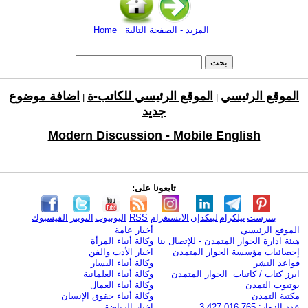
المزيد - الصفحة التالية
Home
الموقع الرئيسي
الموقع الرئيسي للكاتب-ة
اضافة موضوع
|
|
جديد
Modern Discussion - Mobile English
تابعونا على:
بنترست
تيلكرام
لينكدإن
الانستغرام
RSS
اليوتيوب
التويتر
الفيسبوك
الموقع الرئيسي
أخبار عامة
هيئة ادارة الحوار المتمدن - للإتصال بنا
وكالة أنباء المرأة
إحصائيات مؤسسة الحوار المتمدن
اخبار الأدب والفن
قواعد النشر
وكالة أنباء اليسار
ابرز كتاب / كاتبات الحوار المتمدن
وكالة أنباء العلمانية
يوتيوب التمدن
وكالة أنباء العمال
مكتبة التمدن
وكالة أنباء حقوق الإنسان
عدد الزوار: 3,427,016,765
اخبار الرياضة