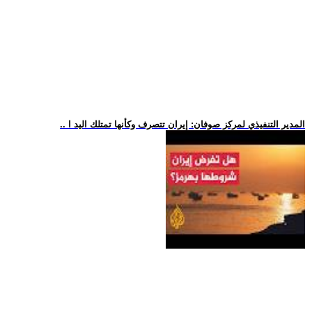
.. المدير التنفيذي لمركز صوفان: إيران تتصرف وكأنها تمتلك اليد ا