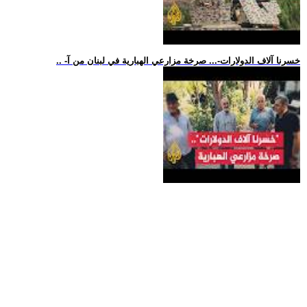
.. -خسرنا آلاف الدولارات-... صرخة مزارعي الهبارية في لبنان من آ