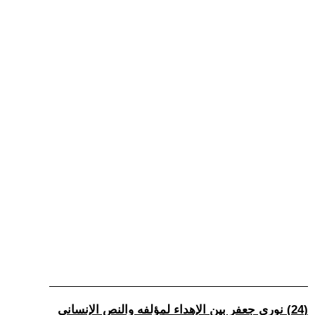
(24) نوري جعفر بين الإهداء لمؤلفه والنص الإنساني