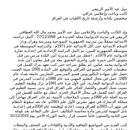
نبيل عبد الأمير الربيعي
كاتب وباحث وإعلامي عراقي.
متخصص بكتابة وأرشفة تاريخ الأقليات في العراق
ولد الكاتب والباحث والإعلامي نبيل عبد الأمير محمد مال الله العطافي
الربيعي في مدينة الديوانية/ محلة الجديدة في 27/11/1958 ، أكمل دراسته
الابتدائية متنقلاً بين مدرسة الجمهورية النموذجية ومدرسة وهران ودار
السلام الابتدائية حتى اكل الابتدائية عام 1971م ، والدراسة المتوسطة في
متوسطة الجمهورية للبنين، ثم اكمل الدراسة الإعدادية في إعدادية تجارة
الديوانية عام 1979م ، اعتقل من قبل مديرية أمن البلدة مرتين من قبل
مفوض الأمن حمزة علي، واجري التحقيق معه من قبل معاون أمن بلدة
الديوانية محمد عباس، لم يطلق سراحه حتى كتب تعهد بترك العمل في
تنظيمات الحزب الشيوعي العراقي والتوقيع على المادة (200) سيئة الصيت.
حصل على شهادة البكلوريوس قسم المدرسين التجاريين جامعة بغداد عام
1985, عمل في مجال التعليم المهني منذ عام 1988م إذانتدب كمدرس في
اعدادية الديوانية التجارية، عُين لأول مرة عام 1991م، ترك وظيفة التعليم
بسبب ضنك العيش والحصار الجائر على العراق الذي تدنى بسببه التعليم في
العراق. اتجه للعمل في مجال الأعمال الحرة، انتقل مع عائلته للعيش في
مدينة الحلة عام 1998م بسبب الملاحقات الأمنية، ثم غادر العراق مهاجراً إلى
مملكة الدنمارك في شهر تشرين الأول علم 2001م، عاد بعد سقوط النظام
في شهر آب 2003م للعراق وتمت اعادته لوظيفته عام 2004م في إعدادية
بابل المهنية لتدريس مادة محاسبة التكاليف. احيل على التقاعد بعد بلوغه
سن الثانية والستون عاماً حسبب قرار رئاسة الوزراء الأخير يوم 31/12/2019
.
كتب العديد من المواضيع الثقافية والأدبية واللقاءات في الصحف والمجلات
منها (طريق الشعب , المدى , مجلة الشرارة , مجلة الثقافة الجديدة , مجلة