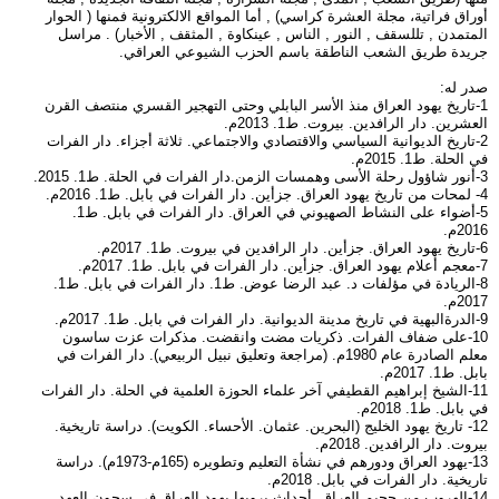
أوراق فراتية، مجلة العشرة كراسي) , أما المواقع الالكترونية فمنها ( الحوار
المتمدن , تللسقف , النور , الناس , عينكاوة , المثقف , الأخبار) . مراسل
جريدة طريق الشعب الناطقة باسم الحزب الشيوعي العراقي.
صدر له:
1-تاريخ يهود العراق منذ الأسر البابلي وحتى التهجير القسري منتصف القرن
العشرين. دار الرافدين. بيروت. ط1. 2013م.
2-تاريخ الديوانية السياسي والاقتصادي والاجتماعي. ثلاثة أجزاء. دار الفرات
في الحلة. ط1. 2015م.
3-أنور شاؤول رحلة الأسى وهمسات الزمن.دار الفرات في الحلة. ط1. 2015.
4- لمحات من تاريخ يهود العراق. جزأين. دار الفرات في بابل. ط1. 2016م.
5-أضواء على النشاط الصهيوني في العراق. دار الفرات في بابل. ط1.
2016م.
6-تاريخ يهود العراق. جزأين. دار الرافدين في بيروت. ط1. 2017م.
7-معجم أعلام يهود العراق. جزأين. دار الفرات في بابل. ط1. 2017م.
8-الريادة في مؤلفات د. عبد الرضا عوض. ط1. دار الفرات في بابل. ط1.
2017م.
9-الدرةالبهية في تاريخ مدينة الديوانية. دار الفرات في بابل. ط1. 2017م.
10-على ضفاف الفرات. ذكريات مضت وانقضت. مذكرات عزت ساسون
معلم الصادرة عام 1980م. (مراجعة وتعليق نبيل الربيعي). دار الفرات في
بابل. ط1. 2017م.
11-الشيخ إبراهيم القطيفي آخر علماء الحوزة العلمية في الحلة. دار الفرات
في بابل. ط1. 2018م.
12- تاريخ يهود الخليج (البحرين. عثمان. الأحساء. الكويت). دراسة تاريخية.
بيروت. دار الرافدين. 2018م.
13-يهود العراق ودورهم في نشأة التعليم وتطويره (165م-1973م). دراسة
تاريخية. دار الفرات في بابل. 2018م.
14-الهروب من جحيم العراق. أحداث يرويها يهود العراق في سجون العهد