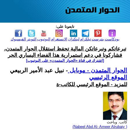
تابعونا على:
بودكاست
بنترست
تيلكرام
لينكدإن
الانستغرام
اليوتيوب
التويتر
الفيسبوك
تبرعاتكم وتبرعاتكن المالية تحفظ استقلال الحوار المتمدن،
فشاركونا في دعم استمرارية هذا الفضاء اليساري الحر
[اشترك في قناة ‫«الحوار المتمدن» على اليوتيوب]
الحوار المتمدن - موبايل
- نبيل عبد الأمير الربيعي
الموقع الرئيسي
للمزيد - الموقع الرئيسي للكاتب-ة
كاتب. وباحث
(Nabeel Abd Al- Ameer Alrubaiy )