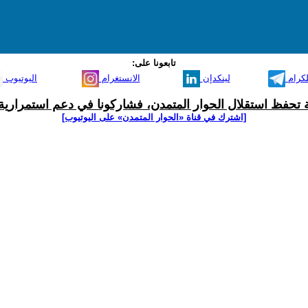
تابعونا على:
لكرام
لينكدإن
الانستغرام
اليوتيوب
ية تحفظ استقلال الحوار المتمدن، فشاركونا في دعم استمرارية 
[اشترك في قناة ‫«الحوار المتمدن» على اليوتيوب]