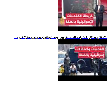
.. الاحتلال يعتقل عشرات الفلسطينيين ومستوطنون يحرقون منزلا قرب