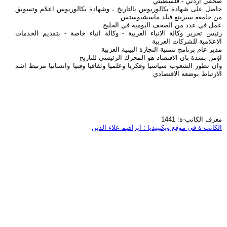
صحفي اردني - فلسطيني
حاصل على شهادة بكالوريوس بالتاريخ ، وشهادة بكالوريوس اعلام وتسويق
من جامعة سبرينغ فيلد ماسشيوستس
عمل في عدد من الصحف اليومية في الخليج
رئيس تحرير وكالة الانباء العربية - وكالة انباء خاصة - بتقديم الخدمات
الاعلامية للشركات العربية
مدير عام برنامج تنمنية التجارة البينية العربية
اؤمن بشدة بان الاقتصاد هو المحرك الرئيسي للتاريخ
وان تطور الشعوب سياسيا وفكريا وعلميا وثقافيا وفنيا وانسانيا مرتبط اشد
الارتباط بوضعه الاقتصادي
معرف الكاتب-ة: 1441
الكاتب-ة في موقع ويكيبيديا : ابراهيم علاء الدين