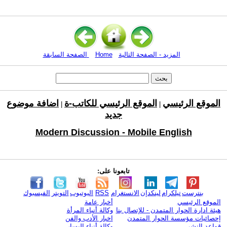
المزيد - الصفحة التالية
Home
الصفحة السابقة
الموقع الرئيسي
الموقع الرئيسي للكاتب-ة
اضافة موضوع
|
|
جديد
Modern Discussion - Mobile English
تابعونا على:
بنترست
تيلكرام
لينكدإن
الانستغرام
RSS
اليوتيوب
التويتر
الفيسبوك
الموقع الرئيسي
أخبار عامة
هيئة ادارة الحوار المتمدن - للإتصال بنا
وكالة أنباء المرأة
إحصائيات مؤسسة الحوار المتمدن
اخبار الأدب والفن
قواعد النشر
وكالة أنباء اليسار