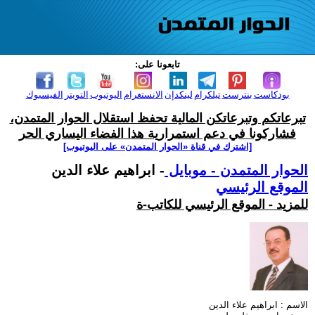
تابعونا على:
بودكاست
بنترست
تيلكرام
لينكدإن
الانستغرام
اليوتيوب
التويتر
الفيسبوك
تبرعاتكم وتبرعاتكن المالية تحفظ استقلال الحوار المتمدن،
فشاركونا في دعم استمرارية هذا الفضاء اليساري الحر
[اشترك في قناة ‫«الحوار المتمدن» على اليوتيوب]
الحوار المتمدن - موبايل
- ابراهيم علاء الدين
الموقع الرئيسي
للمزيد - الموقع الرئيسي للكاتب-ة
الاسم : ابراهيم علاء الدين