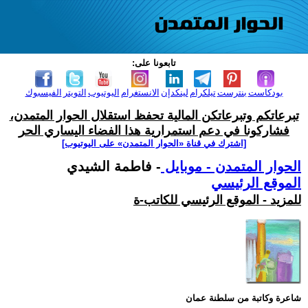
تابعونا على:
بودكاست
بنترست
تيلكرام
لينكدإن
الانستغرام
اليوتيوب
التويتر
الفيسبوك
تبرعاتكم وتبرعاتكن المالية تحفظ استقلال الحوار المتمدن،
فشاركونا في دعم استمرارية هذا الفضاء اليساري الحر
[اشترك في قناة ‫«الحوار المتمدن» على اليوتيوب]
الحوار المتمدن - موبايل
- فاطمة الشيدي
الموقع الرئيسي
للمزيد - الموقع الرئيسي للكاتب-ة
شاعرة وكاتبة من سلطنة عمان