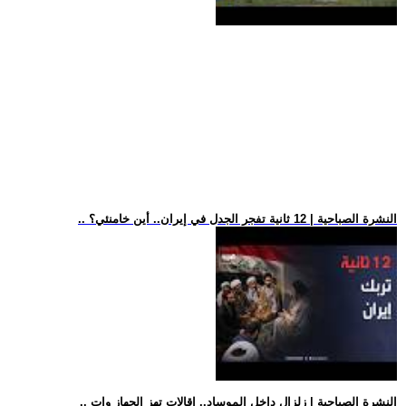
.. النشرة الصباحية | 12 ثانية تفجر الجدل في إيران.. أين خامنئي؟
.. النشرة الصباحية | زلزال داخل الموساد.. إقالات تهز الجهاز وات