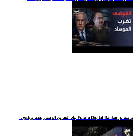
.. بنك البحرين الوطني يقدم برنامج Future Digital Bankerورشة تدر