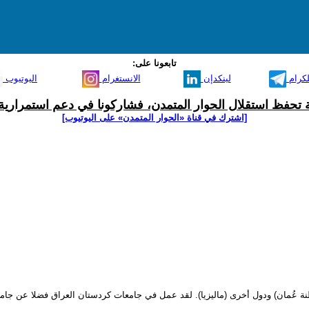
تابعونا على:
لكرام
لينكدإن
الانستغرام
اليوتيوب
ية تحفظ استقلال الحوار المتمدن، فشاركونا في دعم استمرارية 
[اشترك في قناة ‫«الحوار المتمدن» على اليوتيوب]
ة عُمان) ودول أخرى (ماليزيا). لقد عمل في جامعات كردستان العراق فضلا عن جامعات