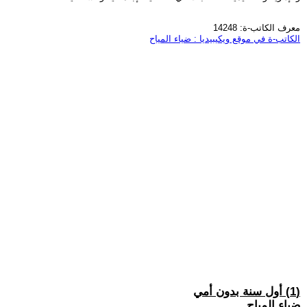
معرف الكاتب-ة: 14248
الكاتب-ة في موقع ويكيبيديا : ضياء المياح
(1) أول سنة بدون أمي
ضياء المياح