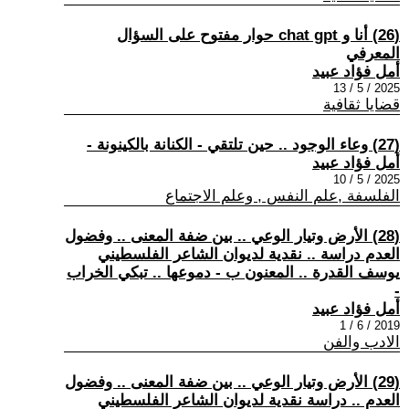
(26) أنا و chat gpt حوار مفتوح على السؤال
المعرفي
أمل فؤاد عبيد
2025 / 5 / 13
قضايا ثقافية
(27) وعاء الوجود .. حين تلتقي - الكنانة بالكينونة -
أمل فؤاد عبيد
2025 / 5 / 10
الفلسفة ,علم النفس , وعلم الاجتماع
(28) الأرض وتيار الوعي .. بين ضفة المعنى .. وفضول
العدم دراسة .. نقدية لديوان الشاعر الفلسطيني
يوسف القدرة .. المعنون ب - دموعها .. تبكي الخراب
-
أمل فؤاد عبيد
2019 / 6 / 1
الادب والفن
(29) الأرض وتيار الوعي .. بين ضفة المعنى .. وفضول
العدم .. دراسة نقدية لديوان الشاعر الفلسطيني