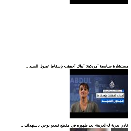
.. مستشارة سياسية أمريكية: أيباك أخفقت بإسقاط عبدول السيد
.. فادي بدرية لـ-العربية- بعد ظهوره في مقطع فيديو يوحي باستهداف