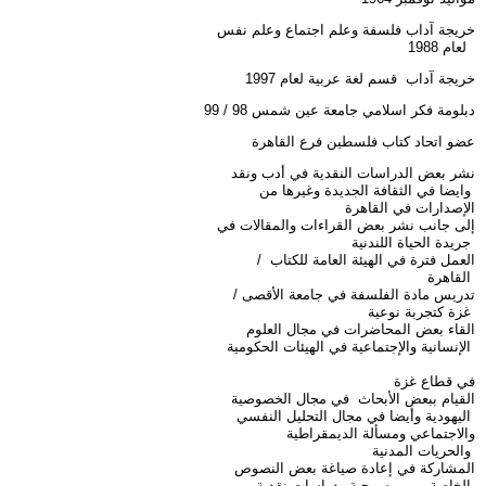
خريجة آداب فلسفة وعلم اجتماع وعلم نفس
لعام 1988
خريجة آداب قسم لغة عربية لعام 1997
دبلومة فكر اسلامي جامعة عين شمس 98 / 99
عضو اتحاد كتاب فلسطين فرع القاهرة
نشر بعض الدراسات النقدية في أدب ونقد
وايضا في الثقافة الجديدة وغيرها من
الإصدارات في القاهرة
إلى جانب نشر بعض القراءات والمقالات في
جريدة الحياة اللندنية
العمل فترة في الهيئة العامة للكتاب /
القاهرة
تدريس مادة الفلسفة في جامعة الأقصى /
غزة كتجربة نوعية
القاء بعض المحاضرات في مجال العلوم
الإنسانية والإجتماعية في الهيئات الحكومية
في قطاع غزة
القيام ببعض الأبحاث في مجال الخصوصية
اليهودية وأيضا في مجال التحليل النفسي
والاجتماعي ومسألة الديمقراطية
والحريات المدنية
المشاركة في إعادة صياغة بعض النصوص
الخاصة من مسرحية ودراسات نقدية