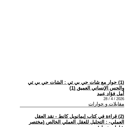
(1) حوار مع شات جي بي تي : الشات جي بي تي
والحس الإنساني العميق (1)
أمل فؤاد عبيد
2026 / 4 / 28
مقابلات و حوارات
(2) قراءة في كتاب إيمانويل كانط - نقد العقل
العملي- : التحليل للعقل العملي الخالص (مختصر