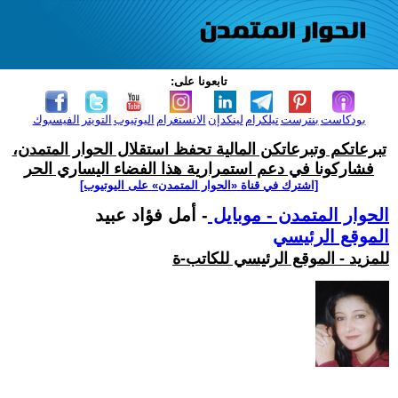
تابعونا على:
بودكاست
بنترست
تيلكرام
لينكدإن
الانستغرام
اليوتيوب
التويتر
الفيسبوك
تبرعاتكم وتبرعاتكن المالية تحفظ استقلال الحوار المتمدن،
فشاركونا في دعم استمرارية هذا الفضاء اليساري الحر
[اشترك في قناة ‫«الحوار المتمدن» على اليوتيوب]
الحوار المتمدن - موبايل
- أمل فؤاد عبيد
الموقع الرئيسي
للمزيد - الموقع الرئيسي للكاتب-ة