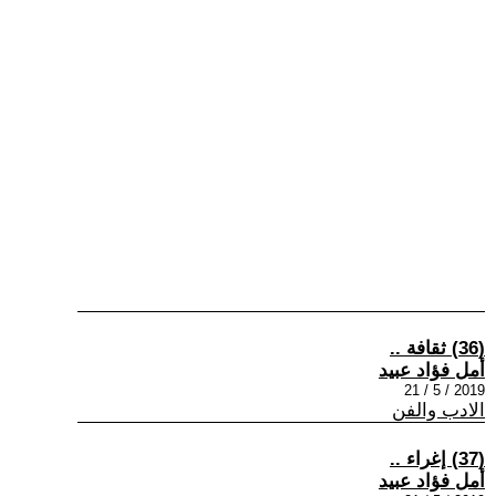
(36) ثقافة ..
أمل فؤاد عبيد
2019 / 5 / 21
الادب والفن
(37) إغراء ..
أمل فؤاد عبيد