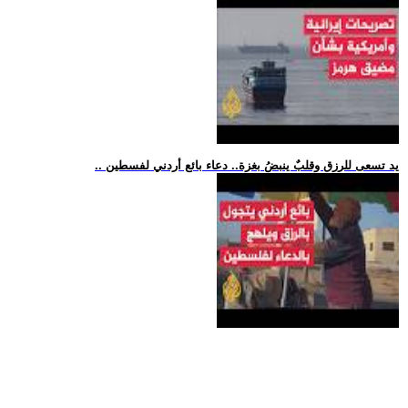
.. يد تسعى للرزق وقلبٌ ينبضُ بغزة.. دعاء بائع أردني لفسطين