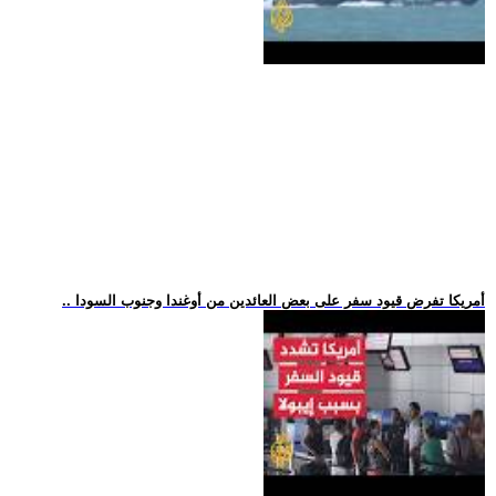
.. أمريكا تفرض قيود سفر على بعض العائدين من أوغندا وجنوب السودا