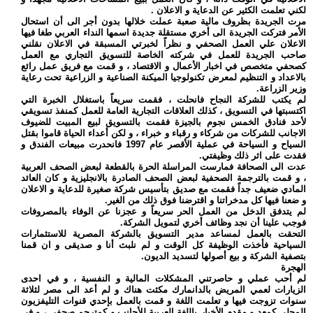
لكني تعلمت الكثير عن الدعاية و الاعلان .
مرت الجريدة بظروف مالية صعبة عملت خلالها بدون أجر الى أن استحال
الأمر فتركت الجريدة الى أخري مستقلة جديدة اسمها النداء العربي طغا فيها
الاعلان علي العمل الصحفي و نظراً لخبرتي المسبقة في الاعلان نقلني
صاحب الجريدة للعمل في شركته الخاصة للتسويق التجاري مع العمل
كصحفي متخصص في اخبار الأعمال و الاقتصاد ، و قمت مع فريق عمل رائع
بالاعداد و التنظيم لمعرض تكنولوجيا الميكنة الصناعية و الزراعية تحت رعاية
وزير الزراعة.
لم يكتب للشركة النجاح فانحلت ، فقمت سريعاً باستغلال الخبرة التي
اكتسبتها في التسويق ، كذلك العلاقات التجارية العامة للعمل كمنفذ تسويقي
لأحد فنادق الخمس نجوم بالجيزة فقمت بالتسويق لبيع المبيت للضيوف
الاجانب للشركات من شركاء و رقباء و خبراء ، و لكن أعداء الحياة قاموا بقتل
السياح و السياحة في عملية الأقصر عام 1997 فانحدرت مبيعات الفندق و
فقدت على اثر ذلك وظيفتي.
عدت الى الصحافة فمارست المراسلة الحرة بالقطعة لبعض الصحف العربية
، و قمت بالترجمة الصحفية لبعض الصحف الصادرة بالانجليزية و كان العائد
المادي ضعيف جداً فقمت مع صديق بتأسيس شركة صغيرة للدعاية و الاعلان
و ضعنا فيها كل مدخراتنا و اقترضنا فوق ذلك من الغير.
لم يتدفق الدخل من العمل الحر سريعاً و عجزنا عن الوفاء بالمصروفات
فوجب علينا أن نجد وظائف أخري لتمويل الشركة.
التحقت بالعمل لمساعد مدير التسويق بالشركة المصرية للاستثمارات
السياحية فأخذت الوظيفة كل الوقت و لم نلبث أنا و صديقى و ان قمنا
بتصفية الشركة و بيع أصولها لتسديد الديون.
الهجرة
لم أحب عملي و حاصرتني المشكلات المالية و النفسية ، و في احدى
الزيارات لعمي المريض بالدانمارك مكثت هناك و لم أعد الى مصر لثلاثة
سنوات تزوجت فيها و تعلمت اللغة و قمت بالعمل بإحدي قنوات التليفزيون
المحلي كمعد و مقدم الأخبار باللغة العربية للأجانب و كمترجم صحفي ، و في