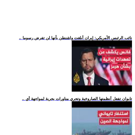
.. نائب الرئيس الأمريكي: إيران أبلغت واشنطن بأنها لن تفرض رسوما
.. تايوان تفعل أنظمتها الصاروخية وتجري مناورات بحرية لمواجهة أي