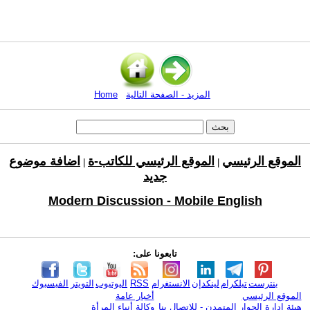
المزيد - الصفحة التالية
Home
الموقع الرئيسي
الموقع الرئيسي للكاتب-ة
اضافة موضوع
|
|
جديد
Modern Discussion - Mobile English
تابعونا على:
بنترست
تيلكرام
لينكدإن
الانستغرام
RSS
اليوتيوب
التويتر
الفيسبوك
الموقع الرئيسي
أخبار عامة
هيئة ادارة الحوار المتمدن - للإتصال بنا
وكالة أنباء المرأة