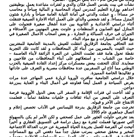
نشأت في بيت يقدس العمل فكان والدي و لفترات متباعدة يعمل بوظيفتين
احداهم بوزارة التعليم كمدرس لمواد المحاسبة و المالية صباحاً و محاسب
حر مساءاً ، و عملت والدتي في أمانة النيابة العامة صباحاً و بادارة شئون
المنزل مساءاً. و لقد شجعني والداي على العمل اثناء الاجازة الصيفية فتنقلت
أثناء دراستي الاعدادية و الثانوية بين عدة أشغال صغيرة فتجولت على
المنازل لبيع الصابون و المنظفات و عاونت بعض المهنيين من الأصدقاء و
الجيران فى حرف السباكة و النجارة ، و بعض أصحاب الأعمال الصغيرة في
بيع اطارات السيارات و بيع مواد البناء.
عند التحاقي بجامعة الزقازيق انتقلت للعيش بالمدينة الجامعية للمغتربين
حيث القيت بالمصريين من أبناء كل المحافظات و لقد كانت تلك التجربة
نقطة تحول هامة فقد تعلمت التخلي عن النعرة الزائفة لأبناء العاصمة –
خاصة من الشباب – و استعلائهم على أبناء المحافظات من فلاحيين و
صعايدة. كذلك التحقت ببعض معسكرات مركز إعداد القادة الصيفية بالحزب
الوطني مما أتاح لي السفربين عدة محافظات مصرية و التعرف على عاداتها
و تقاليدها الخاصة المميزة.
خلال دراستي الجامعية سافرت لأوروبا لزيارة عمي المهاجر عدة مرات
بغرض السياحة و العمل أيضاً فعاونته في أعمال البناء و العناية بمزرعة
دواجن.
و لقد أتاحت لي فترات الإقامة و السفر الى بعض الدول الأوروبية فرصة
التعرف على البعض من ابناء ثقافات و خلفيات مختلفة تماماً ، فتعلمت
الانفتاح على الآخر و قبوله.
تخرجت من جامعة الزقازيق بدرجة الليسانس في الآداب تخصص إعلام و
اتصال جماهيري عام 1995
بعد تخرجي حاولت العثور على عمل كصحفي و لكن الأمر لم يكن بالسهولة
التي تصورتها فعملت لفترة مع زميل دراسة في التسويق العقاري و أخيراً
أتيحت لي الفرصة للعمل بجريدة الحياة المصرية عن حزب العدالة الاجتماعية
كمخبر و محقق صحفي بمرتب ضئيل جداً مما دفعني الى بيع المساحات
الاعلانية في الوقت ذاته ، و كان العمل ببيع المساحات الاعلانية مجهداً و