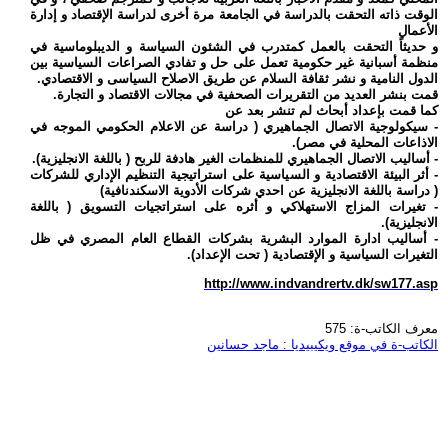
الوقت ذاته التحقت بالدراسة في الجامعة مرة أخرى لدراسة الإقتصاد و إدارة
الأعمال
و حديثاً التحقت بالعمل كمتدرب في الشئون السياسة و الديبلوماسية في
منظمة أسبانية غير حكومية تعمل على حل و تفادي الصراعات السياسية بين
الدول النامية و نشر ثقافة السلام عن طريق الاصلاح السياسى و الاقتصادي.
قمت بنشر العديد من التقريرات الصحفية في مجالات الاقتصاد و التجارة.
كما قمت بإعداد أبحاث لم تنشر بعد عن
- سيكولوجية الاتصال الجماهيري ( دراسة عن الاعلام الحكومي الموجه في
الاذاعات المحلية في مصر).
- أساليب الاتصال الجماهيري للمنظمات الغير هادفة للربح ( باللغة الانجليزية).
- أثر البيئة الاقتصادية و السياسية على استراتيجية التنظيم الإداري للشركات
( دراسة باللغة الانجليزية عن احدي شركات الأدوية الاسكندنافية)
- تغيرات المزاج الاستهلاكي و أثره على استراتجيات التسويق ( باللغة
الانجليزية).
- أساليب ادارة الموارد البشرية بشركات القطاع العام المصري في ظل
التغيرات السياسية و الإقتصادية ( تحت الإعداد).
http://www.indvandrertv.dk/sw177.asp
معرف الكاتب-ة: 575
الكاتب-ة في موقع ويكيبيديا : ماجد حسانين