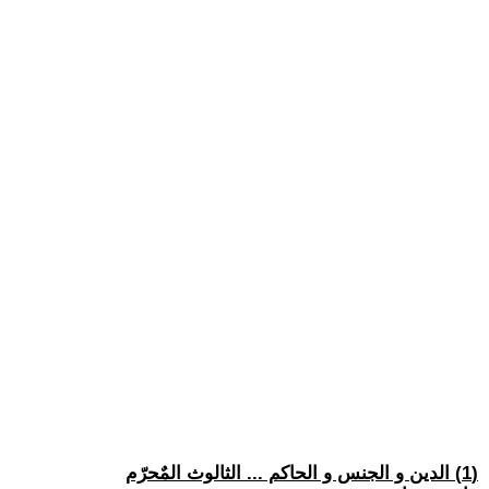
(1) الدين و الجنس و الحاكم ... الثالوث المٌحرّم