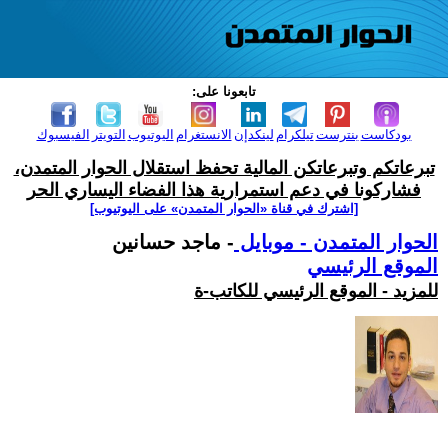
تابعونا على:
بودكاست
بنترست
تيلكرام
لينكدإن
الانستغرام
اليوتيوب
التويتر
الفيسبوك
تبرعاتكم وتبرعاتكن المالية تحفظ استقلال الحوار المتمدن،
فشاركونا في دعم استمرارية هذا الفضاء اليساري الحر
[اشترك في قناة ‫«الحوار المتمدن» على اليوتيوب]
الحوار المتمدن - موبايل
- ماجد حسانين
الموقع الرئيسي
للمزيد - الموقع الرئيسي للكاتب-ة