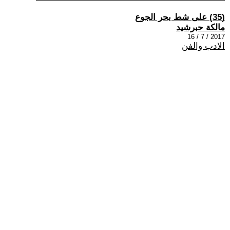
(35) على شط بحر الجوع
مالكة حبرشيد
2017 / 7 / 16
الادب والفن