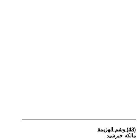
(43) وشم الهزيمة
مالكة حبرشيد