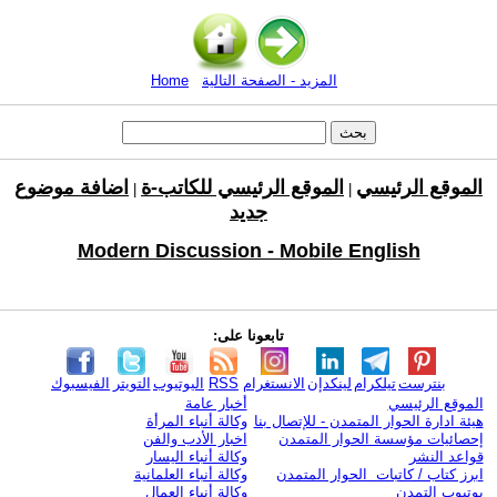
المزيد - الصفحة التالية
Home
الموقع الرئيسي
الموقع الرئيسي للكاتب-ة
اضافة موضوع
|
|
جديد
Modern Discussion - Mobile English
تابعونا على:
بنترست
تيلكرام
لينكدإن
الانستغرام
RSS
اليوتيوب
التويتر
الفيسبوك
الموقع الرئيسي
أخبار عامة
هيئة ادارة الحوار المتمدن - للإتصال بنا
وكالة أنباء المرأة
إحصائيات مؤسسة الحوار المتمدن
اخبار الأدب والفن
قواعد النشر
وكالة أنباء اليسار
ابرز كتاب / كاتبات الحوار المتمدن
وكالة أنباء العلمانية
يوتيوب التمدن
وكالة أنباء العمال