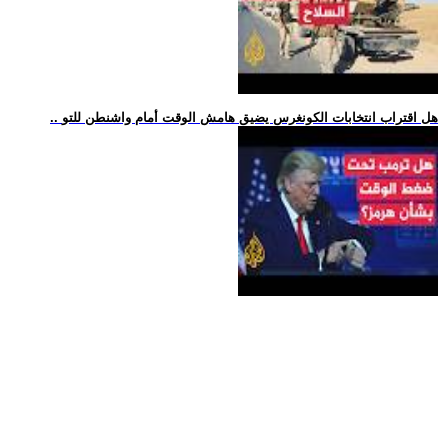
.. هل اقتراب انتخابات الكونغرس يضيق هامش الوقت أمام واشنطن للتو