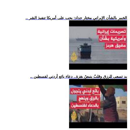
.. الخبير بالشأن الإيراني مختار حداد: يجب على أمريكا تنفيذ الشر
.. يد تسعى للرزق وقلبٌ ينبضُ بغزة.. دعاء بائع أردني لفسطين