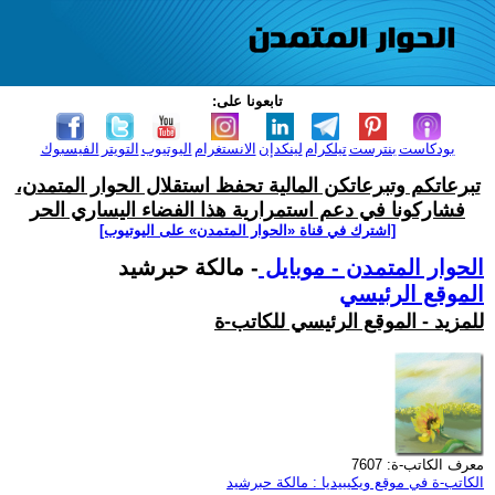
تابعونا على:
بودكاست
بنترست
تيلكرام
لينكدإن
الانستغرام
اليوتيوب
التويتر
الفيسبوك
تبرعاتكم وتبرعاتكن المالية تحفظ استقلال الحوار المتمدن،
فشاركونا في دعم استمرارية هذا الفضاء اليساري الحر
[اشترك في قناة ‫«الحوار المتمدن» على اليوتيوب]
الحوار المتمدن - موبايل
- مالكة حبرشيد
الموقع الرئيسي
للمزيد - الموقع الرئيسي للكاتب-ة
معرف الكاتب-ة: 7607
الكاتب-ة في موقع ويكيبيديا : مالكة حبرشيد