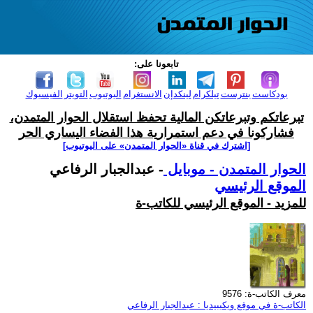
تابعونا على:
بودكاست
بنترست
تيلكرام
لينكدإن
الانستغرام
اليوتيوب
التويتر
الفيسبوك
تبرعاتكم وتبرعاتكن المالية تحفظ استقلال الحوار المتمدن،
فشاركونا في دعم استمرارية هذا الفضاء اليساري الحر
[اشترك في قناة ‫«الحوار المتمدن» على اليوتيوب]
الحوار المتمدن - موبايل
- عبدالجبار الرفاعي
الموقع الرئيسي
للمزيد - الموقع الرئيسي للكاتب-ة
معرف الكاتب-ة: 9576
الكاتب-ة في موقع ويكيبيديا : عبدالجبار الرفاعي