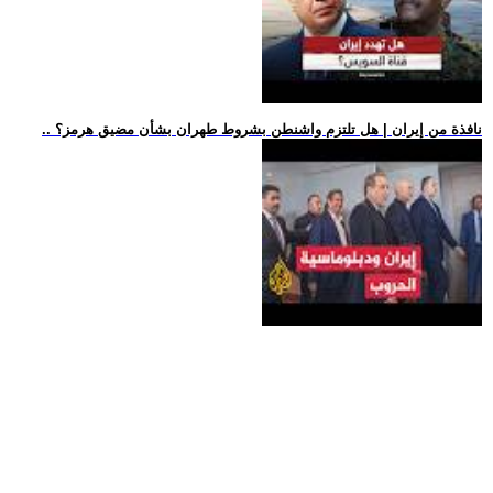
.. نافذة من إيران | هل تلتزم واشنطن بشروط طهران بشأن مضيق هرمز؟