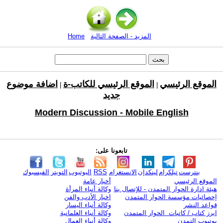
المزيد - الصفحة التالية
Home
الموقع الرئيسي
الموقع الرئيسي للكاتب-ة
اضافة موضوع
|
|
جديد
Modern Discussion - Mobile English
تابعونا على:
بنترست
تيلكرام
لينكدإن
الانستغرام
RSS
اليوتيوب
التويتر
الفيسبوك
الموقع الرئيسي
أخبار عامة
هيئة ادارة الحوار المتمدن - للإتصال بنا
وكالة أنباء المرأة
إحصائيات مؤسسة الحوار المتمدن
اخبار الأدب والفن
قواعد النشر
وكالة أنباء اليسار
ابرز كتاب / كاتبات الحوار المتمدن
وكالة أنباء العلمانية
يوتيوب التمدن
وكالة أنباء العمال