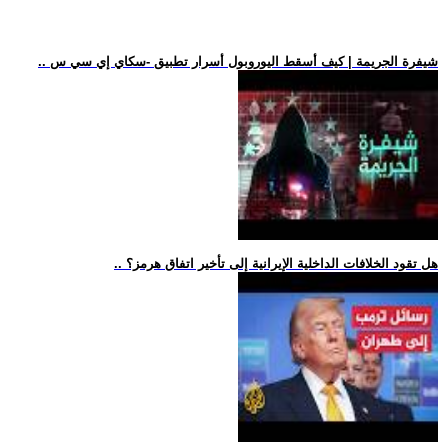
.. شيفرة الجريمة | كيف أسقط اليوروبول أسرار تطبيق -سكاي إي سي س
.. هل تقود الخلافات الداخلية الإيرانية إلى تأخير اتفاق هرمز؟