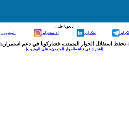
تابعونا على:
لكرام
لينكدإن
الانستغرام
اليوتيوب
ية تحفظ استقلال الحوار المتمدن، فشاركونا في دعم استمرارية 
[اشترك في قناة ‫«الحوار المتمدن» على اليوتيوب]