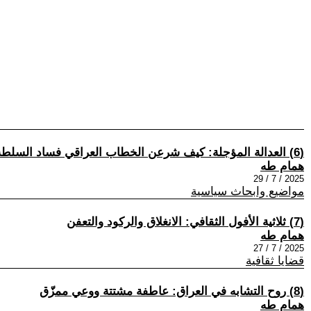
(6) العدالة المؤجلة: كيف شرعن الخطاب العراقي فساد السلطة عبر منطق الصعود الطبقي؟
همام طه
2025 / 7 / 29
مواضيع وابحاث سياسية
(7) ثلاثية الأفول الثقافي: الانغلاق والركود والتعفن
همام طه
2025 / 7 / 27
قضايا ثقافية
(8) روح التشابه في العراق: عاطفة مشتتة ووعي ممزّق
همام طه