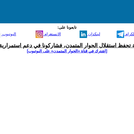
تابعونا على:
لكرام
لينكدإن
الانستغرام
اليوتيوب
ية تحفظ استقلال الحوار المتمدن، فشاركونا في دعم استمرارية 
[اشترك في قناة ‫«الحوار المتمدن» على اليوتيوب]