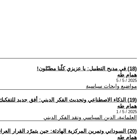
(18) في مديح التطبيل: يا عزيزي كلّنا مطبّلون!
همام طه
2025 / 5 / 5
مواضيع وابحاث سياسية
(19) الذكاء الاصطناعي وتحديث الفكر الديني: أفق جديد للتفكيك والإصلاح
همام طه
2025 / 5 / 1
العلمانية، الدين السياسي ونقد الفكر الديني
(20) السوداني وتمرين المركزية الهادئة: حين يتمرّد القرار العراقي على هواجس الهوية
همام طه