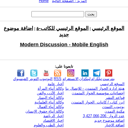
المزيد - الصفحة التالية
Home
الموقع الرئيسي
الموقع الرئيسي للكاتب-ة
اضافة موضوع
|
|
جديد
Modern Discussion - Mobile English
تابعونا على:
بنترست
تيلكرام
لينكدإن
الانستغرام
RSS
اليوتيوب
التويتر
الفيسبوك
الموقع الرئيسي
أخبار عامة
هيئة ادارة الحوار المتمدن - للإتصال بنا
وكالة أنباء المرأة
إحصائيات مؤسسة الحوار المتمدن
اخبار الأدب والفن
قواعد النشر
وكالة أنباء اليسار
ابرز كتاب / كاتبات الحوار المتمدن
وكالة أنباء العلمانية
يوتيوب التمدن
وكالة أنباء العمال
مكتبة التمدن
وكالة أنباء حقوق الإنسان
عدد الزوار: 3,427,066,206
اخبار الرياضة
اضافة موضوع جديد
اخبار الاقتصاد
اضافة الاخبار
اخبار الطب والعلوم