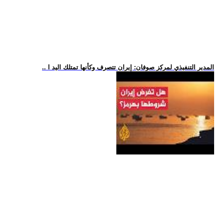
.. المدير التنفيذي لمركز صوفان: إيران تتصرف وكأنها تمتلك اليد ا