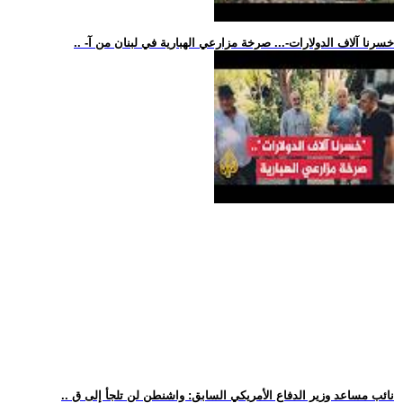
.. -خسرنا آلاف الدولارات-... صرخة مزارعي الهبارية في لبنان من آ
.. نائب مساعد وزير الدفاع الأمريكي السابق: واشنطن لن تلجأ إلى ق