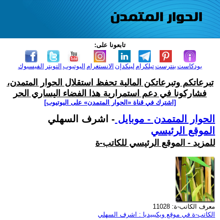
تابعونا على:
بودكاست
بنترست
تيلكرام
لينكدإن
الانستغرام
اليوتيوب
التويتر
الفيسبوك
تبرعاتكم وتبرعاتكن المالية تحفظ استقلال الحوار المتمدن،
فشاركونا في دعم استمرارية هذا الفضاء اليساري الحر
[اشترك في قناة ‫«الحوار المتمدن» على اليوتيوب]
الحوار المتمدن - موبايل
- اشرف السهلي
الموقع الرئيسي
للمزيد - الموقع الرئيسي للكاتب-ة
معرف الكاتب-ة: 11028
الكاتب-ة في موقع ويكيبيديا : اشرف السهلي