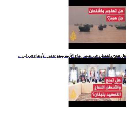
.. هل تنجح واشنطن في ضبط إيقاع الأزمة ومنع تدهور الأوضاع في لبن