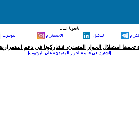
تابعونا على:
لكرام
لينكدإن
الانستغرام
اليوتيوب
ية تحفظ استقلال الحوار المتمدن، فشاركونا في دعم استمرارية 
[اشترك في قناة ‫«الحوار المتمدن» على اليوتيوب]