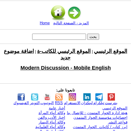
المزيد - الصفحة التالية
Home
الموقع الرئيسي
الموقع الرئيسي للكاتب-ة
اضافة موضوع
|
|
جديد
Modern Discussion - Mobile English
تابعونا على:
بنترست
تيلكرام
لينكدإن
الانستغرام
RSS
اليوتيوب
التويتر
الفيسبوك
الموقع الرئيسي
أخبار عامة
هيئة ادارة الحوار المتمدن - للإتصال بنا
وكالة أنباء المرأة
إحصائيات مؤسسة الحوار المتمدن
اخبار الأدب والفن
قواعد النشر
وكالة أنباء اليسار
ابرز كتاب / كاتبات الحوار المتمدن
وكالة أنباء العلمانية