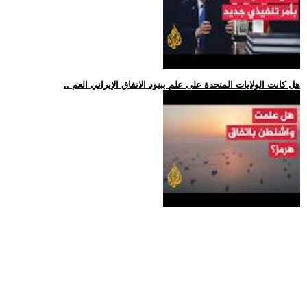
.. هل كانت الولايات المتحدة على علم ببنود الاتفاق الإيراني العم