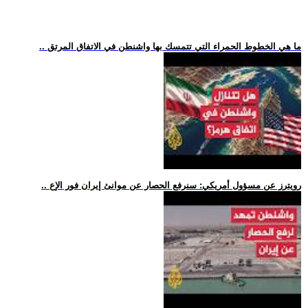
.. ما هي الخطوط الحمراء التي تتمسك بها واشنطن في الاتفاق المرتق
.. رويترز عن مسؤول أمريكي: سنرفع الحصار عن موانئ إيران فور الإع