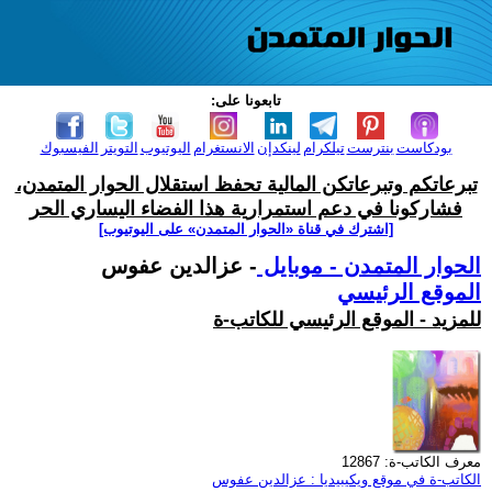
تابعونا على:
بودكاست
بنترست
تيلكرام
لينكدإن
الانستغرام
اليوتيوب
التويتر
الفيسبوك
تبرعاتكم وتبرعاتكن المالية تحفظ استقلال الحوار المتمدن،
فشاركونا في دعم استمرارية هذا الفضاء اليساري الحر
[اشترك في قناة ‫«الحوار المتمدن» على اليوتيوب]
الحوار المتمدن - موبايل
- عزالدين عفوس
الموقع الرئيسي
للمزيد - الموقع الرئيسي للكاتب-ة
معرف الكاتب-ة: 12867
الكاتب-ة في موقع ويكيبيديا : عزالدين عفوس