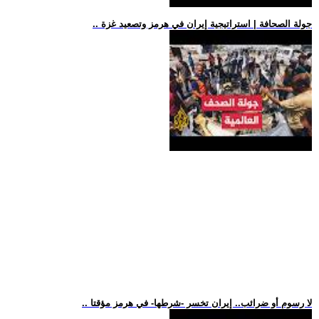
.. جولة الصحافة | استراتيجية إيران في هرمز وتصعيد غزة
.. لا رسوم أو ضرائب.. إيران تخسر -شرطها- في هرمز مؤقتا