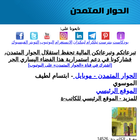
تابعونا على:
بودكاست
بنترست
تيلكرام
لينكدإن
الانستغرام
اليوتيوب
التويتر
الفيسبوك
تبرعاتكم وتبرعاتكن المالية تحفظ استقلال الحوار المتمدن،
فشاركونا في دعم استمرارية هذا الفضاء اليساري الحر
[اشترك في قناة ‫«الحوار المتمدن» على اليوتيوب]
الحوار المتمدن - موبايل
- ابتسام لطيف
الموسوي
الموقع الرئيسي
للمزيد - الموقع الرئيسي للكاتب-ة
معرف الكاتب-ة: 14526