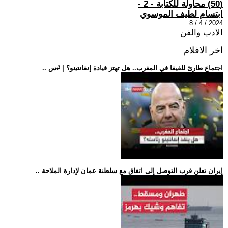
(50) محاولة للكتابة - 2 -
ابتسام لطيف الموسوي
2024 / 4 / 8
الادب والفن
اخر الافلام
.. اجتماع طارئ للفيفا في المغرب.. هل تهتز قيادة إنفانتينو؟ | #س
.. إيران تعلن قرب التوصل إلى اتفاق مع سلطنة عمان لإدارة الملاحة