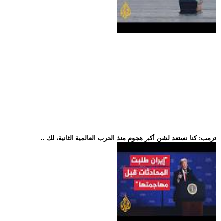
.. ترمب: كنا نستعد لشن أكبر هجوم منذ الحرب العالمية الثانية، لك